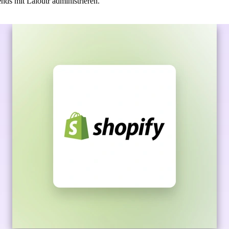
ds mit Laioutr administrieren.