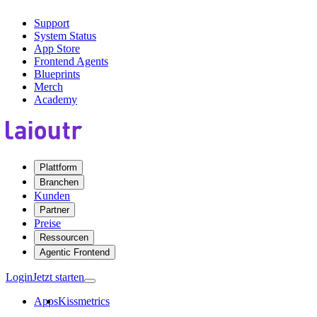
Support
System Status
App Store
Frontend Agents
Blueprints
Merch
Academy
Plattform
Branchen
Kunden
Partner
Preise
Ressourcen
Agentic Frontend
Login
Jetzt starten
Apps
Kissmetrics