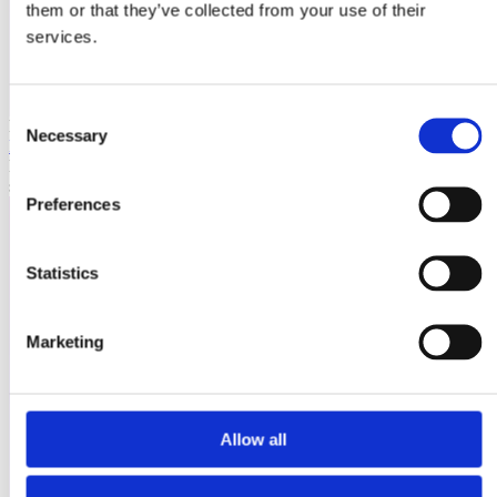
them or that they’ve collected from your use of their
services.
Consent
Laioutr
Necessary
Selection
Emporix
Emporix ist eine composable, API-first Commerce-Plattform für
skalierbare B2B- und B2C-Szenarien.
Preferences
Statistics
Marketing
Allow all