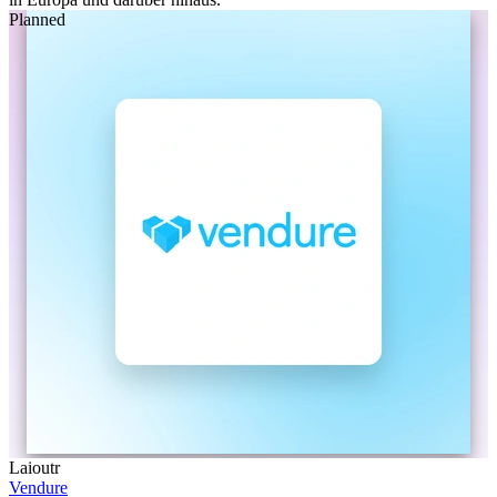
Planned
Laioutr
Vendure