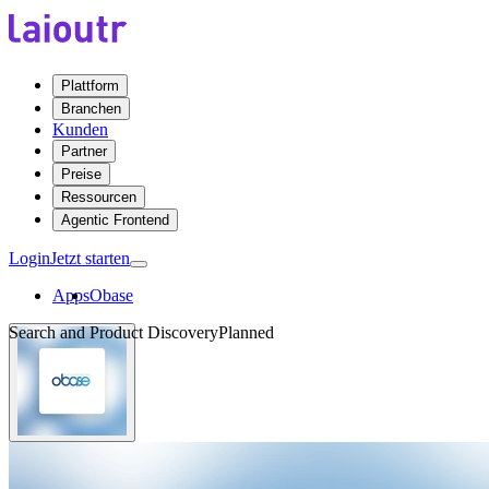
Plattform
Branchen
Kunden
Partner
Preise
Ressourcen
Agentic Frontend
Login
Jetzt starten
Apps
Obase
Search and Product Discovery
Planned