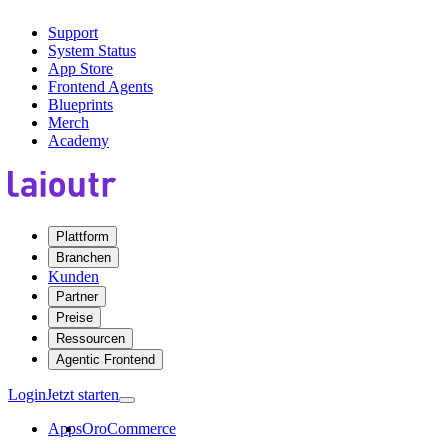
Support
System Status
App Store
Frontend Agents
Blueprints
Merch
Academy
Plattform
Branchen
Kunden
Partner
Preise
Ressourcen
Agentic Frontend
Login
Jetzt starten
Apps
OroCommerce