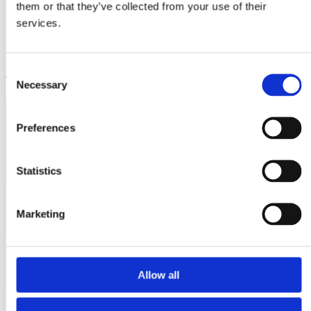
them or that they’ve collected from your use of their
services.
Laioutr
Consent
Emporix
Necessary
Emporix ist eine composable, API-first Commerce-Plattform für
Selection
skalierbare B2B- und B2C-Szenarien.
Preferences
Statistics
Marketing
Allow all