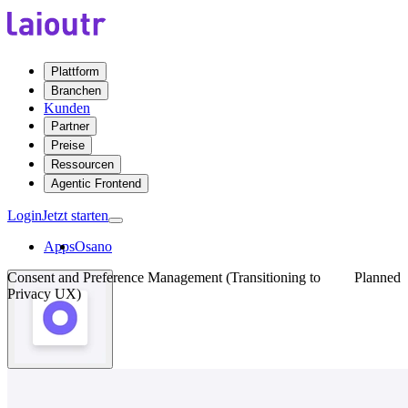
Plattform
Branchen
Kunden
Partner
Preise
Ressourcen
Agentic Frontend
Login
Jetzt starten
Apps
Osano
Consent and Preference Management (Transitioning to
Planned
Privacy UX)