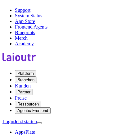
Support
System Status
App Store
Frontend Agents
Blueprints
Merch
Academy
Plattform
Branchen
Kunden
Partner
Preise
Ressourcen
Agentic Frontend
Login
Jetzt starten
Apps
Plate