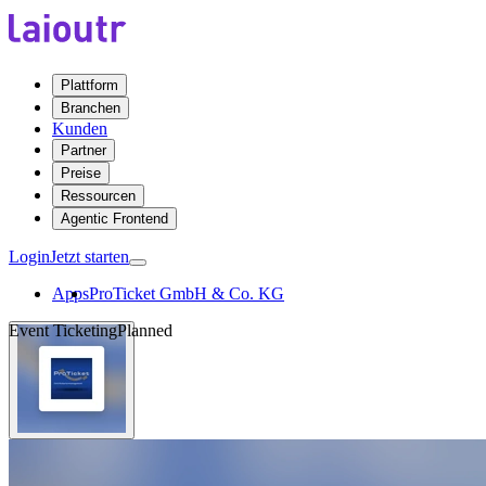
Plattform
Branchen
Kunden
Partner
Preise
Ressourcen
Agentic Frontend
Login
Jetzt starten
Apps
ProTicket GmbH & Co. KG
Event Ticketing
Planned