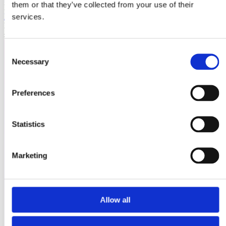
them or that they’ve collected from your use of their
Laioutr
Emporix
services.
Emporix ist eine composable, API-first Commerce-Plattform für
skalierbare B2B- und B2C-Szenarien.
Consent
Necessary
Selection
Preferences
Statistics
Marketing
Allow all