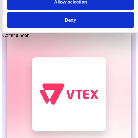
Allow selection
Laioutr
Adobe Commerce
Deny
Adobe Commerce ist eine Enterprise-Commerce-Plattform für
komplexe, globale B2C- und B2B-Szenarien.
Coming Soon