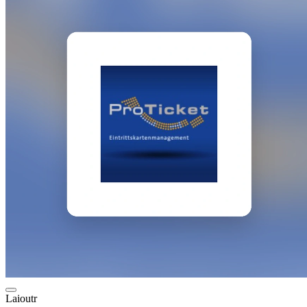
Laioutr