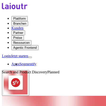
Plattform
Branchen
Kunden
Partner
Preise
Ressourcen
Agentic Frontend
Login
Jetzt starten
Apps
Segmentify
Search and Product Discovery
Planned