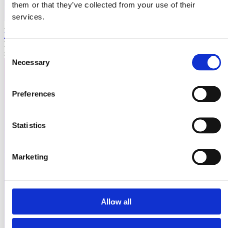
them or that they’ve collected from your use of their
services.
Laioutr
Emporix
Emporix ist eine composable, API-first Commerce-Plattform für
Consent
skalierbare B2B- und B2C-Szenarien.
Necessary
Selection
Preferences
Statistics
Marketing
Allow all