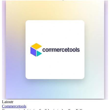
Laioutr
Commercetools