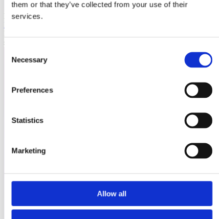
them or that they’ve collected from your use of their
Laioutr
services.
Emporix
Emporix ist eine composable, API-first Commerce-Plattform für
skalierbare B2B- und B2C-Szenarien.
Consent
Necessary
Selection
Preferences
Statistics
Marketing
Allow all