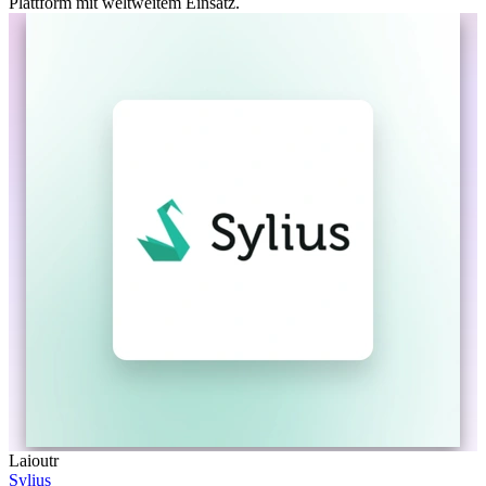
Plattform mit weltweitem Einsatz.
Laioutr
Sylius