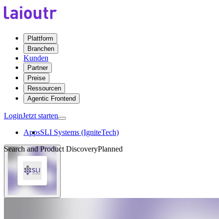
Plattform
Branchen
Kunden
Partner
Preise
Ressourcen
Agentic Frontend
Login
Jetzt starten
Apps
SLI Systems (IgniteTech)
Search and Product Discovery
Planned