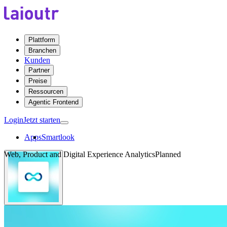
Plattform
Branchen
Kunden
Partner
Preise
Ressourcen
Agentic Frontend
Login
Jetzt starten
Apps
Smartlook
Web, Product and Digital Experience Analytics
Planned