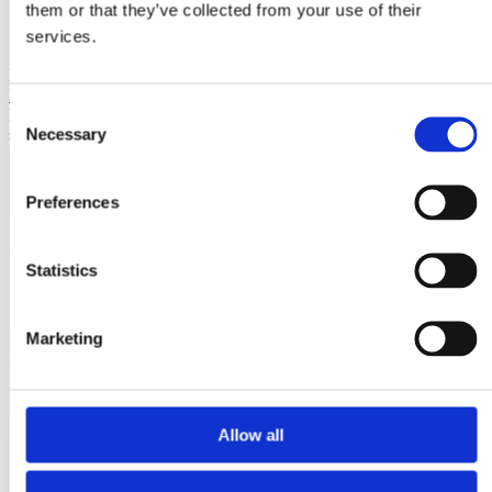
them or that they’ve collected from your use of their
services.
Laioutr
Emporix
Consent
Emporix ist eine composable, API-first Commerce-Plattform für
Necessary
skalierbare B2B- und B2C-Szenarien.
Selection
Preferences
Statistics
Marketing
Allow all