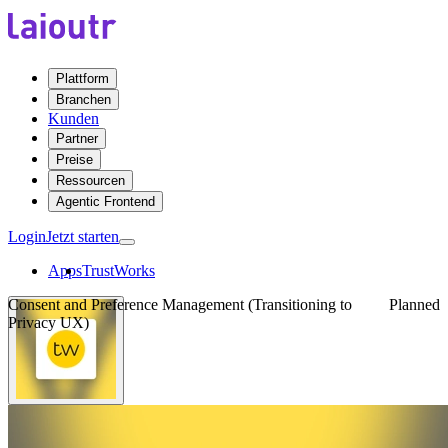
Plattform
Branchen
Kunden
Partner
Preise
Ressourcen
Agentic Frontend
Login
Jetzt starten
Apps
TrustWorks
Consent and Preference Management (Transitioning to
Planned
Privacy UX)