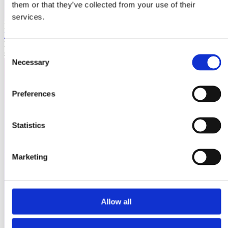
them or that they’ve collected from your use of their
services.
Laioutr
Emporix
Emporix ist eine composable, API-first Commerce-Plattform für
Consent
skalierbare B2B- und B2C-Szenarien.
Necessary
Selection
Preferences
Statistics
Marketing
Allow all