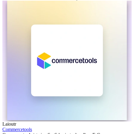
Laioutr
Commercetools