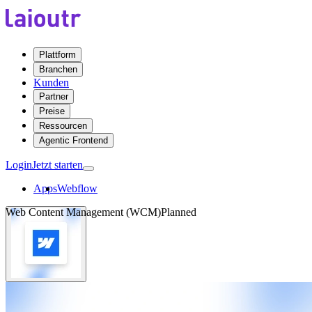
Plattform
Branchen
Kunden
Partner
Preise
Ressourcen
Agentic Frontend
Login
Jetzt starten
Apps
Webflow
Web Content Management (WCM)
Planned