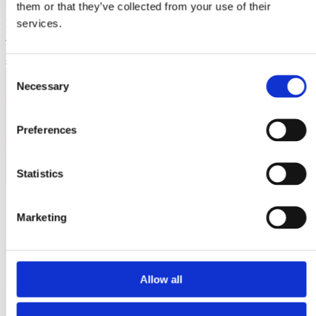
them or that they’ve collected from your use of their
Laioutr
services.
Emporix
Emporix ist eine composable, API-first Commerce-Plattform für
skalierbare B2B- und B2C-Szenarien.
Consent
Necessary
Selection
Preferences
Statistics
Marketing
Allow all