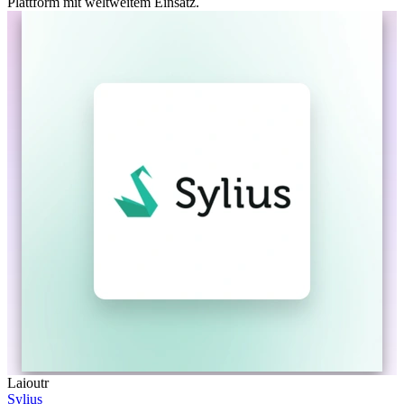
Plattform mit weltweitem Einsatz.
Laioutr
Sylius