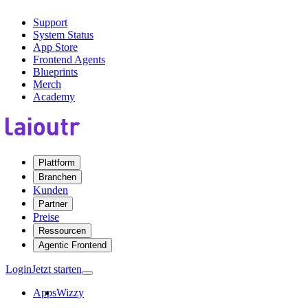
Support
System Status
App Store
Frontend Agents
Blueprints
Merch
Academy
Plattform
Branchen
Kunden
Partner
Preise
Ressourcen
Agentic Frontend
Login
Jetzt starten
Apps
Wizzy