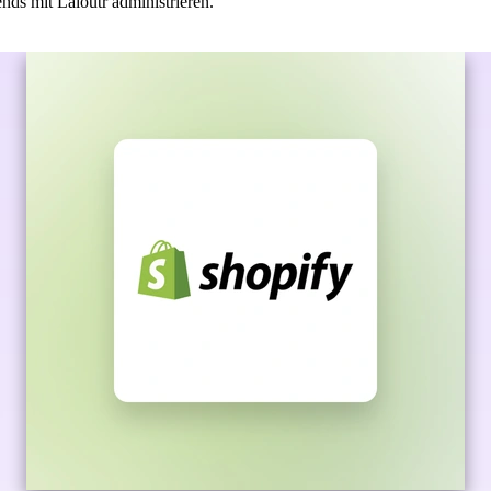
ds mit Laioutr administrieren.