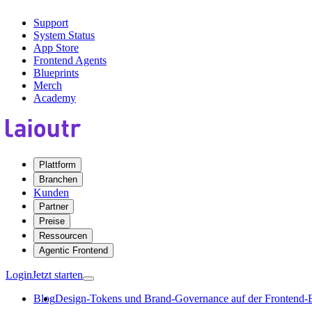
Support
System Status
App Store
Frontend Agents
Blueprints
Merch
Academy
Plattform
Branchen
Kunden
Partner
Preise
Ressourcen
Agentic Frontend
Login
Jetzt starten
Blog
Design-Tokens und Brand-Governance auf der Frontend-