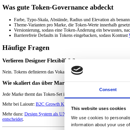
Was gute Token-Governance abdeckt
Farbe, Typo-Skala, Abstände, Radius und Elevation als benann
Theme-Varianten pro Marke, die Token-Werte innerhalb gesetz
Versionierung, sodass eine Token-Änderung ein bewusstes, nach
Barrierefreie Defaults in Tokens eingebacken, sodass Kontrast
Häufige Fragen
Verlieren Designer Flexibilität?
Nein. Tokens definieren das Vokabular, Designer komponieren damit.
Wie skaliert das über Marken?
Consent
Jede Marke themt das Token-Set innerhalb zentraler Grenzen, Govern
Mehr bei Laioutr:
B2C Growth Kit
.
This website uses cookies
Mehr dazu:
Design System als UX-Fundament: Wie konsistente Kom
We use cookies to personalis
entscheidet
.
information about your use of