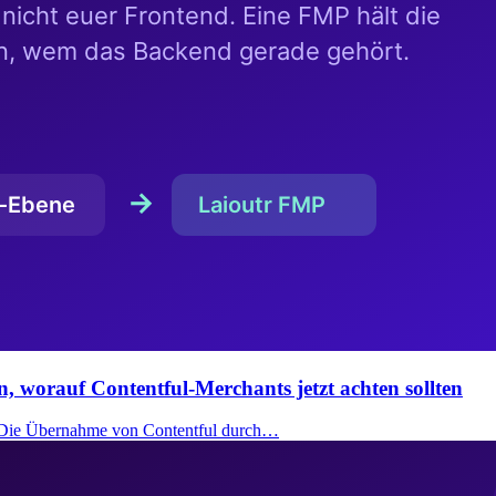
n, worauf Contentful-Merchants jetzt achten sollten
: Die Übernahme von Contentful durch…