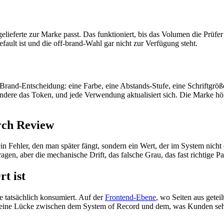
eferte zur Marke passt. Das funktioniert, bis das Volumen die Prüfer ü
ault ist und die off-brand-Wahl gar nicht zur Verfügung steht.
Brand-Entscheidung: eine Farbe, eine Abstands-Stufe, eine Schriftgröße,
ere das Token, und jede Verwendung aktualisiert sich. Die Marke hört 
rch Review
Fehler, den man später fängt, sondern ein Wert, der im System nicht e
gen, aber die mechanische Drift, das falsche Grau, das fast richtige P
t ist
e tatsächlich konsumiert. Auf der
Frontend-Ebene
, wo Seiten aus gete
ässt eine Lücke zwischen dem System of Record und dem, was Kunden se