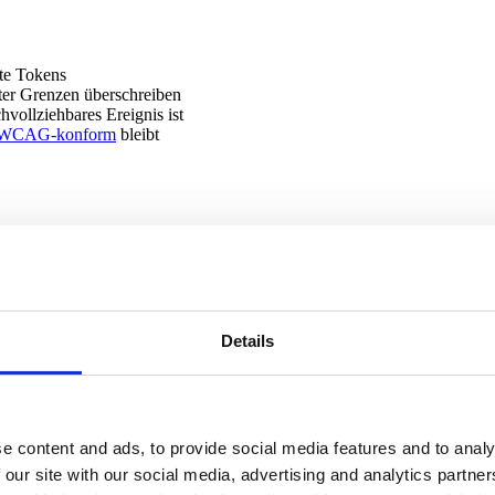
te Tokens
ter Grenzen überschreiben
vollziehbares Ereignis ist
WCAG-konform
bleibt
 Flexibilität verschiebt sich von beliebigen Werten zu bewussten, wi
Details
ance hält also über ein
Multi-Brand
-Portfolio.
Demo vereinbaren
.
ponenten Markenvertrauen aufbauen
und
Multi-Brand-Strategie im Zeit
e content and ads, to provide social media features and to analy
 our site with our social media, advertising and analytics partn