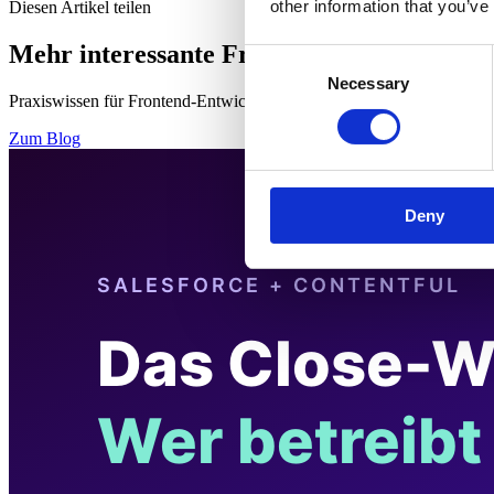
other information that you’ve
Diesen Artikel teilen
Mehr interessante Frontend Artikel
Consent
Necessary
Selection
Praxiswissen für Frontend-Entwicklung, smarte Agenten und Headles
Zum Blog
Deny