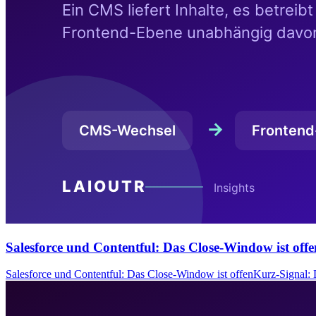
Salesforce und Contentful: Das Close-Window ist offe
Salesforce und Contentful: Das Close-Window ist offenKurz-Signal