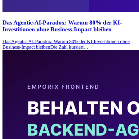
Das Agentic-AI-Paradox: Warum 80% der KI-
Investitionen ohne Business-Impact bleiben
Das Agentic-AI-Paradox: Warum 80% der KI-Investitionen ohne
Business-Impact bleibenDie Zahl kursiert…