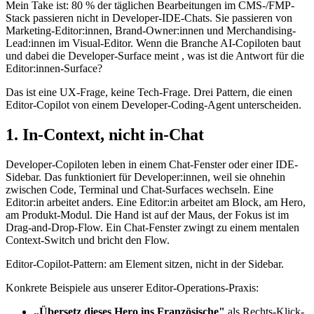
Mein Take ist: 80 % der täglichen Bearbeitungen im CMS-/FMP-
Stack passieren nicht in Developer-IDE-Chats. Sie passieren von
Marketing-Editor:innen, Brand-Owner:innen und Merchandising-
Lead:innen im Visual-Editor. Wenn die Branche AI-Copiloten baut
und dabei die Developer-Surface meint , was ist die Antwort für die
Editor:innen-Surface?
Das ist eine UX-Frage, keine Tech-Frage. Drei Pattern, die einen
Editor-Copilot von einem Developer-Coding-Agent unterscheiden.
1. In-Context, nicht in-Chat
Developer-Copiloten leben in einem Chat-Fenster oder einer IDE-
Sidebar. Das funktioniert für Developer:innen, weil sie ohnehin
zwischen Code, Terminal und Chat-Surfaces wechseln. Eine
Editor:in arbeitet anders. Eine Editor:in arbeitet am Block, am Hero,
am Produkt-Modul. Die Hand ist auf der Maus, der Fokus ist im
Drag-and-Drop-Flow. Ein Chat-Fenster zwingt zu einem mentalen
Context-Switch und bricht den Flow.
Editor-Copilot-Pattern: am Element sitzen, nicht in der Sidebar.
Konkrete Beispiele aus unserer Editor-Operations-Praxis:
„Übersetz dieses Hero ins Französische"
als Rechts-Klick-