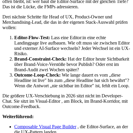
offen bleibt, ist: wer baut die Editor-Surface mit der gleichen Tiefe?
Das ist die Lücke, die FMPs adressieren.
Drei nächste Schritte für Head of UX, Product-Owner und
Merchandising-Lead, die das in der eigenen Stack-Auswahl prüfen
wollen:
Editor-Flow-Test:
Lass eine Editor:in eine echte
Landingpage live aufbauen. Wie oft muss sie zwischen Editor
und externer AI-Surface wechseln? Jeder Wechsel ist ein UX-
Risiko.
Brand-Constraint-Check:
Hat der Editor heute Sichtbarkeit
über Brand-Voice-Verstöße bevor Publish? Oder erst im
Brand-Audit zwei Wochen später?
Outcome-Loop-Check:
Wie lange dauert es vom „diese
Headline ist live" bis zum „diese Headline hat sich bewährt"?
Wenn die Antwort „nie sichtbar im Editor" ist, fehlt ein Loop.
Die größere UX-Verschiebung in 2026 sitzt nicht im Developer-
Chat. Sie sitzt im Visual-Editor , am Block, im Brand-Korridor, mit
Outcome-Feedback.
Weiterführend:
Composable Visual Page Builder
, die Editor-Surface, an der
die UX-Pattern landen.