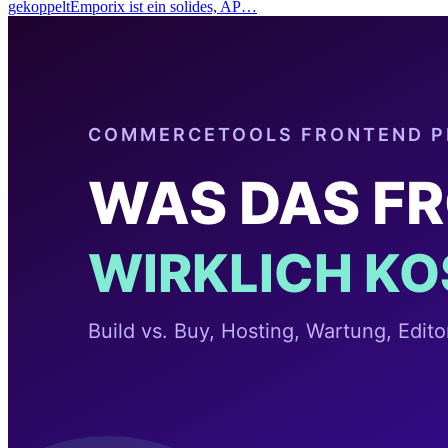
gekoppeltEmporix ist ein solides, AP…