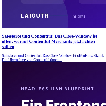
Salesforce und Contentful: Das Close-Window ist
offen, worauf Contentful-Merchants jetzt achten
sollten
Salesforce und Contentful: Das Close-Window ist offenKurz-Signal:
Die Übernahme von Contentful durch…