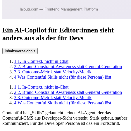
Ein AI-Copilot für Editor:innen sieht
anders aus als der für Devs
Inhaltsverzeichnis
1.
1. In-Context, nicht in-Chat
2.
2. Brand-Constraint-Awareness statt General-Generation
3.
3. Outcome-Metrik statt Velocity-Metrik
4.
Was Contentful Skills nicht (für diese Persona) löst
1.
1. In-Context, nicht in-Chat
2.
2. Brand-Constraint-Awareness statt General-Generation
3.
3. Outcome-Metrik statt Velocity-Metrik
4.
Was Contentful Skills nicht (für diese Persona) löst
Contentful hat „Skills" gelauncht , einen AI-Agent, der das
Contentful-CMS aus Developer-Sicht versteht. Stark gebaut, sauber
kommuniziert. Für die Developer-Persona ist das ein Fortschritt.