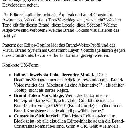
Developer:in gehen.
Ein Editor-Copilot braucht das Äquivalent: Brand-Constraint-
Awareness. Was darf ein Text-Vorschlag sein, was nicht? Welcher
Tone gilt für diesen Brand, diese Locale, diese Section? Welche
Adjektive sind verboten? Welche Brand-Tokens visualisieren das
richtig?
Pattern: der Editor-Copilot lädt das Brand-Voice-Profil und das
Visual-Brand-System als Constraint-Layer. Vorschläge laufen gegen
diese Constraints, bevor sie der Editor:in angezeigt werden.
Konkrete UX-Form:
Inline-Hinweis statt blockierender Modal.
„Diese
Headline-Variante nutzt das Adjektiv ‚revolutionary' , Brand-
Voice meidet das. Möchtest du eine Alternative?" , als sanfter
Tooltip, nicht als hartes Reject.
Brand-Token-Vorschläge.
Wenn die Editor:in eine
Hintergrundfarbe wählt, schlägt der Copilot die nächste
Brand-Color vor: „#702CCE (Brand Purple) ist näher an der
Brand-Konsistenz als die aktuell gewählte Farbe."
Constraint-Sichtbarkeit.
Ein kleines Indicator-Icon am
Block zeigt, ob alle aktuellen Editor-Inhalte gegen die Brand-
Constraints kompatibel sind. Grün = OK, Gelb = Hinweis,