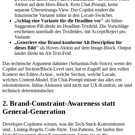
Aktion auf dem Hero-Block. Kein Chat-Prompt, keine
separate Übersetzungs-View. Der Copilot rendert die
französische Variante inline in den Locale-Switcher.
„Schlag eine Variante für die Headline vor"
als Inline-
Suggestion-Pill direkt im Headline-Textfeld. Die Vorschläge
erscheinen unterhalb des Textfeldes, mit Accept/Reject pro
Variante.
„Generiere eine Brand-konforme Alt-Description für
dieses Bild"
als Hover-Aktion auf dem Image-Block. Output
landet direkt im Alt-Text-Feld.
Das technische Argument dahinter (Sebastian-Sub-Voice): wenn der
Copilot auf Section/Block-Level sitzt, hat er Zugriff auf den vollen
Kontext der Editor-Action , welche Section, welche Locale,
welches Content-Model. Ein Chat-Prompt müsste das alles erst
rekonstruieren. Inline-Aktionen sind nicht nur UX-Komfort, sie sind
technisch deterministischer.
2. Brand-Constraint-Awareness statt
General-Generation
Developer-Copiloten wissen, was die Tech-Stack-Konventionen
sind , Linting-Regeln, Code-Style, Test-Patterns. Sie laufen ihre
Vorschläge gegen diese Konventionen, bevor sie an die