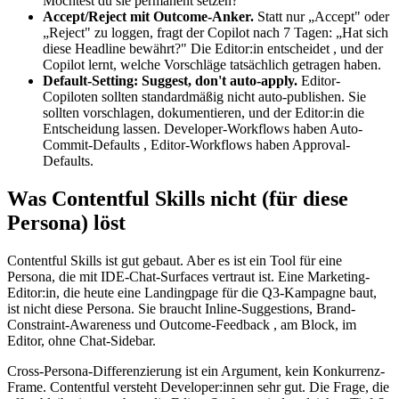
Möchtest du sie permanent setzen?"
Accept/Reject mit Outcome-Anker.
Statt nur „Accept" oder
„Reject" zu loggen, fragt der Copilot nach 7 Tagen: „Hat sich
diese Headline bewährt?" Die Editor:in entscheidet , und der
Copilot lernt, welche Vorschläge tatsächlich getragen haben.
Default-Setting: Suggest, don't auto-apply.
Editor-
Copiloten sollten standardmäßig nicht auto-publishen. Sie
sollten vorschlagen, dokumentieren, und der Editor:in die
Entscheidung lassen. Developer-Workflows haben Auto-
Commit-Defaults , Editor-Workflows haben Approval-
Defaults.
Was Contentful Skills nicht (für diese
Persona) löst
Contentful Skills ist gut gebaut. Aber es ist ein Tool für eine
Persona, die mit IDE-Chat-Surfaces vertraut ist. Eine Marketing-
Editor:in, die heute eine Landingpage für die Q3-Kampagne baut,
ist nicht diese Persona. Sie braucht Inline-Suggestions, Brand-
Constraint-Awareness und Outcome-Feedback , am Block, im
Editor, ohne Chat-Sidebar.
Cross-Persona-Differenzierung ist ein Argument, kein Konkurrenz-
Frame. Contentful versteht Developer:innen sehr gut. Die Frage, die