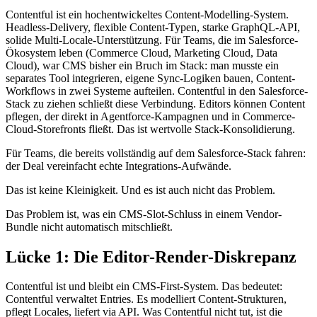
Contentful ist ein hochentwickeltes Content-Modelling-System.
Headless-Delivery, flexible Content-Typen, starke GraphQL-API,
solide Multi-Locale-Unterstützung. Für Teams, die im Salesforce-
Ökosystem leben (Commerce Cloud, Marketing Cloud, Data
Cloud), war CMS bisher ein Bruch im Stack: man musste ein
separates Tool integrieren, eigene Sync-Logiken bauen, Content-
Workflows in zwei Systeme aufteilen. Contentful in den Salesforce-
Stack zu ziehen schließt diese Verbindung. Editors können Content
pflegen, der direkt in Agentforce-Kampagnen und in Commerce-
Cloud-Storefronts fließt. Das ist wertvolle Stack-Konsolidierung.
Für Teams, die bereits vollständig auf dem Salesforce-Stack fahren:
der Deal vereinfacht echte Integrations-Aufwände.
Das ist keine Kleinigkeit. Und es ist auch nicht das Problem.
Das Problem ist, was ein CMS-Slot-Schluss in einem Vendor-
Bundle nicht automatisch mitschließt.
Lücke 1: Die Editor-Render-Diskrepanz
Contentful ist und bleibt ein CMS-First-System. Das bedeutet:
Contentful verwaltet Entries. Es modelliert Content-Strukturen,
pflegt Locales, liefert via API. Was Contentful nicht tut, ist die