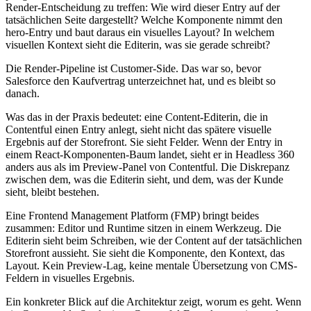
Render-Entscheidung zu treffen: Wie wird dieser Entry auf der
tatsächlichen Seite dargestellt? Welche Komponente nimmt den
hero-Entry und baut daraus ein visuelles Layout? In welchem
visuellen Kontext sieht die Editerin, was sie gerade schreibt?
Die Render-Pipeline ist Customer-Side. Das war so, bevor
Salesforce den Kaufvertrag unterzeichnet hat, und es bleibt so
danach.
Was das in der Praxis bedeutet: eine Content-Editerin, die in
Contentful einen Entry anlegt, sieht nicht das spätere visuelle
Ergebnis auf der Storefront. Sie sieht Felder. Wenn der Entry in
einem React-Komponenten-Baum landet, sieht er in Headless 360
anders aus als im Preview-Panel von Contentful. Die Diskrepanz
zwischen dem, was die Editerin sieht, und dem, was der Kunde
sieht, bleibt bestehen.
Eine Frontend Management Platform (FMP) bringt beides
zusammen: Editor und Runtime sitzen in einem Werkzeug. Die
Editerin sieht beim Schreiben, wie der Content auf der tatsächlichen
Storefront aussieht. Sie sieht die Komponente, den Kontext, das
Layout. Kein Preview-Lag, keine mentale Übersetzung von CMS-
Feldern in visuelles Ergebnis.
Ein konkreter Blick auf die Architektur zeigt, worum es geht. Wenn