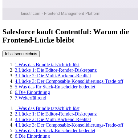
Salesforce kauft Contentful: Warum die
Frontend-Lücke bleibt
Inhaltsverzeichnis
1.
Was das Bundle tatsächlich löst
2.
Lücke 1: Die Editor-Render-Diskrepanz
3.
Lücke 2: Die Multi-Backend-Realität
4.
Lücke 3: Der Composable-Konsolidierungs-Trade-off
5.
Was das für Stack-Entscheider bedeutet
6.
Die Einordnung
7.
Weiterführend
1.
Was das Bundle tatsächlich löst
2.
Lücke 1: Die Editor-Render-Diskrepanz
3.
Lücke 2: Die Multi-Backend-Realität
4.
Lücke 3: Der Composable-Konsolidierungs-Trade-off
5.
Was das für Stack-Entscheider bedeutet
6.
Die Einordnung