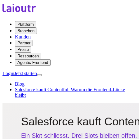
Plattform
Branchen
Kunden
Partner
Preise
Ressourcen
Agentic Frontend
Login
Jetzt starten
Blog
Salesforce kauft Contentful: Warum die Frontend-Lücke
bleibt