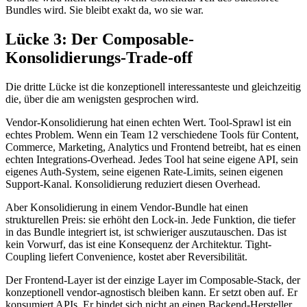
Bundles wird. Sie bleibt exakt da, wo sie war.
Lücke 3: Der Composable-
Konsolidierungs-Trade-off
Die dritte Lücke ist die konzeptionell interessanteste und gleichzeitig
die, über die am wenigsten gesprochen wird.
Vendor-Konsolidierung hat einen echten Wert. Tool-Sprawl ist ein
echtes Problem. Wenn ein Team 12 verschiedene Tools für Content,
Commerce, Marketing, Analytics und Frontend betreibt, hat es einen
echten Integrations-Overhead. Jedes Tool hat seine eigene API, sein
eigenes Auth-System, seine eigenen Rate-Limits, seinen eigenen
Support-Kanal. Konsolidierung reduziert diesen Overhead.
Aber Konsolidierung in einem Vendor-Bundle hat einen
strukturellen Preis: sie erhöht den Lock-in. Jede Funktion, die tiefer
in das Bundle integriert ist, ist schwieriger auszutauschen. Das ist
kein Vorwurf, das ist eine Konsequenz der Architektur. Tight-
Coupling liefert Convenience, kostet aber Reversibilität.
Der Frontend-Layer ist der einzige Layer im Composable-Stack, der
konzeptionell vendor-agnostisch bleiben kann. Er setzt oben auf. Er
konsumiert APIs. Er bindet sich nicht an einen Backend-Hersteller,