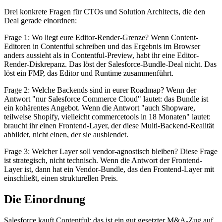
Drei konkrete Fragen für CTOs und Solution Architects, die den
Deal gerade einordnen:
Frage 1: Wo liegt eure Editor-Render-Grenze? Wenn Content-
Editoren in Contentful schreiben und das Ergebnis im Browser
anders aussieht als in Contentful-Preview, habt ihr eine Editor-
Render-Diskrepanz. Das löst der Salesforce-Bundle-Deal nicht. Das
löst ein FMP, das Editor und Runtime zusammenführt.
Frage 2: Welche Backends sind in eurer Roadmap? Wenn der
Antwort "nur Salesforce Commerce Cloud" lautet: das Bundle ist
ein kohärentes Angebot. Wenn die Antwort "auch Shopware,
teilweise Shopify, vielleicht commercetools in 18 Monaten" lautet:
braucht ihr einen Frontend-Layer, der diese Multi-Backend-Realität
abbildet, nicht einen, der sie ausblendet.
Frage 3: Welcher Layer soll vendor-agnostisch bleiben? Diese Frage
ist strategisch, nicht technisch. Wenn die Antwort der Frontend-
Layer ist, dann hat ein Vendor-Bundle, das den Frontend-Layer mit
einschließt, einen strukturellen Preis.
Die Einordnung
Salesforce kauft Contentful: das ist ein gut gesetzter M&A-Zug auf