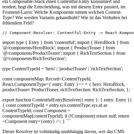
ein Composable-Stack einen Contentful-Entry konsumiert und
rendert, liegt die Entscheidung, was mit diesem Entry passiert, im
Frontend-Layer. Welche Komponente nimmt welchen Content-
Type? Wie werden Variants gehandhabt? Wie ist das Verhalten bei
fehlendem Feld?
// Component-Resolver: Contentful-Entry -> React-Kompon
import type { Entry } from 'contentful'; import { HeroBlock } from
'@/components/HeroBlock'; import { ProductTeaser } from
'@/components/ProductTeaser'; import { RichTextSection } from
'@/components/RichTextSection';
type ContentTypeId = 'hero' | 'productTeaser' | 'richTextSection';
const componentMap: Record<ContentTypeId,
React.ComponentType<{ entry: Entry }>> = { hero: HeroBlock,
productTeaser: ProductTeaser, richTextSection: RichTextSection, };
export function ContentfulEntryResolver({ entry }: { entry: Entry })
{ const contentTypeId = entry.sys.contentType.sys.id as
ContentTypeId; const Component =
componentMap[contentTypeId]; if (!Component) return null; return
<Component entry={entry} />; } ```
Dieser Resolver ist vollständig unabhängig davon, wer das CMS