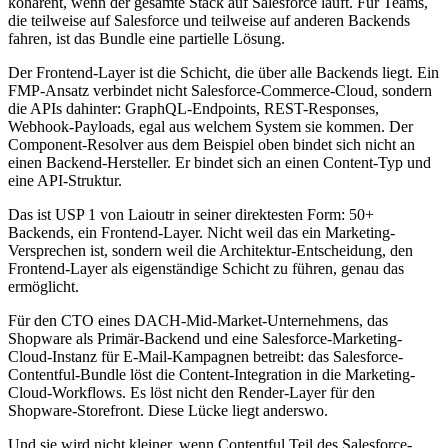
kohärent, wenn der gesamte Stack auf Salesforce läuft. Für Teams,
die teilweise auf Salesforce und teilweise auf anderen Backends
fahren, ist das Bundle eine partielle Lösung.
Der Frontend-Layer ist die Schicht, die über alle Backends liegt. Ein
FMP-Ansatz verbindet nicht Salesforce-Commerce-Cloud, sondern
die APIs dahinter: GraphQL-Endpoints, REST-Responses,
Webhook-Payloads, egal aus welchem System sie kommen. Der
Component-Resolver aus dem Beispiel oben bindet sich nicht an
einen Backend-Hersteller. Er bindet sich an einen Content-Typ und
eine API-Struktur.
Das ist USP 1 von Laioutr in seiner direktesten Form: 50+
Backends, ein Frontend-Layer. Nicht weil das ein Marketing-
Versprechen ist, sondern weil die Architektur-Entscheidung, den
Frontend-Layer als eigenständige Schicht zu führen, genau das
ermöglicht.
Für den CTO eines DACH-Mid-Market-Unternehmens, das
Shopware als Primär-Backend und eine Salesforce-Marketing-
Cloud-Instanz für E-Mail-Kampagnen betreibt: das Salesforce-
Contentful-Bundle löst die Content-Integration in die Marketing-
Cloud-Workflows. Es löst nicht den Render-Layer für den
Shopware-Storefront. Diese Lücke liegt anderswo.
Und sie wird nicht kleiner, wenn Contentful Teil des Salesforce-