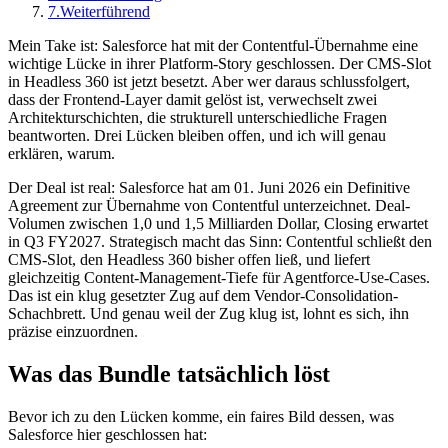
7.
Weiterführend
Mein Take ist: Salesforce hat mit der Contentful-Übernahme eine
wichtige Lücke in ihrer Platform-Story geschlossen. Der CMS-Slot
in Headless 360 ist jetzt besetzt. Aber wer daraus schlussfolgert,
dass der Frontend-Layer damit gelöst ist, verwechselt zwei
Architekturschichten, die strukturell unterschiedliche Fragen
beantworten. Drei Lücken bleiben offen, und ich will genau
erklären, warum.
Der Deal ist real: Salesforce hat am 01. Juni 2026 ein Definitive
Agreement zur Übernahme von Contentful unterzeichnet. Deal-
Volumen zwischen 1,0 und 1,5 Milliarden Dollar, Closing erwartet
in Q3 FY2027. Strategisch macht das Sinn: Contentful schließt den
CMS-Slot, den Headless 360 bisher offen ließ, und liefert
gleichzeitig Content-Management-Tiefe für Agentforce-Use-Cases.
Das ist ein klug gesetzter Zug auf dem Vendor-Consolidation-
Schachbrett. Und genau weil der Zug klug ist, lohnt es sich, ihn
präzise einzuordnen.
Was das Bundle tatsächlich löst
Bevor ich zu den Lücken komme, ein faires Bild dessen, was
Salesforce hier geschlossen hat: