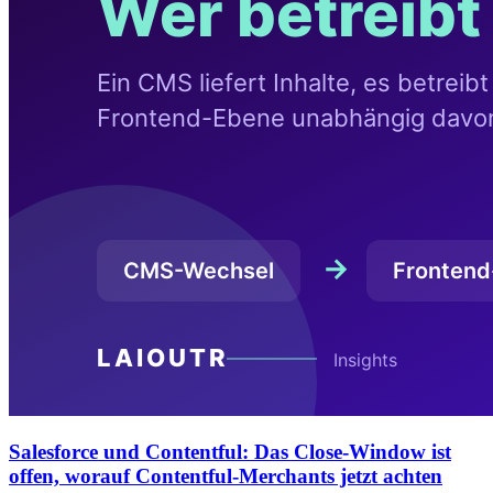
Salesforce und Contentful: Das Close-Window ist
offen, worauf Contentful-Merchants jetzt achten