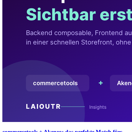
commercetools + Akeneo: das perfekte Match fürs