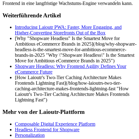
Frontend in eine langfristige Wachstums-Engine verwandeln kann.
Weiterführende Artikel
Introducing Laioutr PWA: Faster, More Engaging, and
Higher-Converting Storefronts Out of the Box
[Why "Shopware Headless" Is the Smartest Move for
Ambitious eCommerce Brands in 2025](/blog/why-shopware-
headless-is-the-smartest-move-for-ambitious-ecommerce-
brands-in-2025 "Why \"Shopware Headless\" Is the Smartest
Move for Ambitious eCommerce Brands in 2025")
Shopware Headless: Why Frontend Agility Defines Your
eCommerce Future
[How Laioutr's Two-Tier Caching Architecture Makes
Frontends Lightning Fast](/blog/how-laioutrs-two-tier-
caching-architecture-makes-frontends-lightning-fast "How
Laioutr's Two-Tier Caching Architecture Makes Frontends
Lightning Fast")
Mehr von der Laioutr-Plattform
Composable Digital Experience Platform
Headless Frontend for Shopware
Personalization