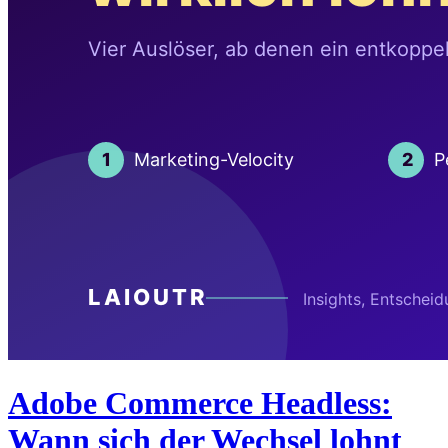
Adobe Commerce Headless:
Wann sich der Wechsel lohnt