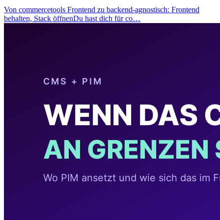
Von commercetools Frontend zu backend-agnostisch: Frontend
behalten, Stack öffnenDu hast dich für co…