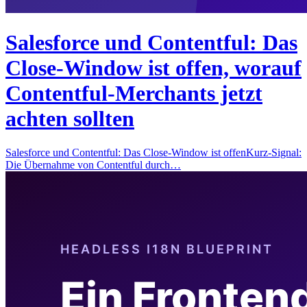
Salesforce und Contentful: Das
Close-Window ist offen, worauf
Contentful-Merchants jetzt
achten sollten
Salesforce und Contentful: Das Close-Window ist offenKurz-Signal:
Die Übernahme von Contentful durch…