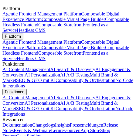
Plattform
Agentic Frontend Management Plattform
Composable Digital
Experience Platform
Composable Visual Page Builder
Composable
Headless Frontend
Composable Storefront
Frontend as a
Service
Headless CMS
Plattform
Agentic Frontend Management Plattform
Composable Digital
Experience Platform
Composable Visual Page Builder
Composable
Headless Frontend
Composable Storefront
Frontend as a
Service
Headless CMS
Funktionen
AI Content Management
AI Search & Discovery
AI Engagement &
Conversion
AI Personalization
AI A/B Testing
Multi Brand &
Market
SEO & GEO mit KI
Composability & Orchestration
No-Code
Integrations
Funktionen
AI Content Management
AI Search & Discovery
AI Engagement &
Conversion
AI Personalization
AI A/B Testing
Multi Brand &
Market
SEO & GEO mit KI
Composability & Orchestration
No-Code
Integrations
Ressourcen
Dokumentation
Changelogs
Insights
Pressemeldungen
Release
Notes
Events & Webinare
Lernressourcen
App Store
Shop
Demos
Case Studies