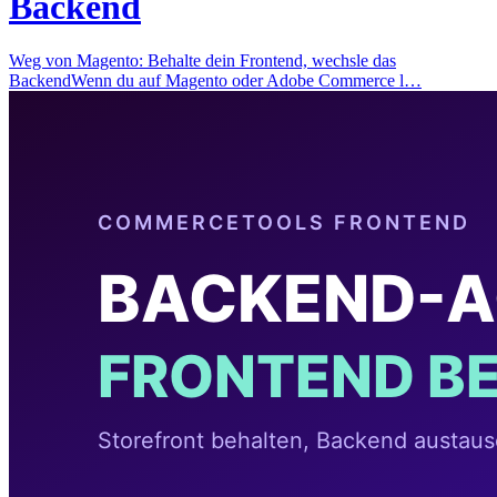
Backend
Weg von Magento: Behalte dein Frontend, wechsle das
BackendWenn du auf Magento oder Adobe Commerce l…