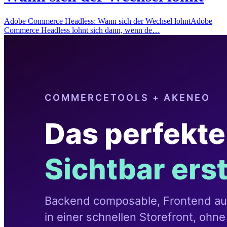
Adobe Commerce Headless: Wann sich der Wechsel lohntAdobe
Commerce Headless lohnt sich dann, wenn de…