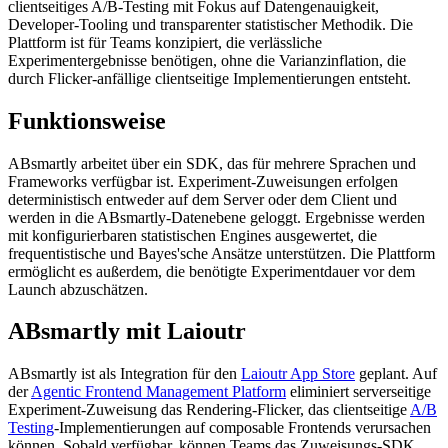
clientseitiges A/B-Testing mit Fokus auf Datengenauigkeit,
Developer-Tooling und transparenter statistischer Methodik. Die
Plattform ist für Teams konzipiert, die verlässliche
Experimentergebnisse benötigen, ohne die Varianzinflation, die
durch Flicker-anfällige clientseitige Implementierungen entsteht.
Funktionsweise
ABsmartly arbeitet über ein SDK, das für mehrere Sprachen und
Frameworks verfügbar ist. Experiment-Zuweisungen erfolgen
deterministisch entweder auf dem Server oder dem Client und
werden in die ABsmartly-Datenebene geloggt. Ergebnisse werden
mit konfigurierbaren statistischen Engines ausgewertet, die
frequentistische und Bayes'sche Ansätze unterstützen. Die Plattform
ermöglicht es außerdem, die benötigte Experimentdauer vor dem
Launch abzuschätzen.
ABsmartly mit Laioutr
ABsmartly ist als Integration für den
Laioutr App Store
geplant. Auf
der
Agentic Frontend Management Platform
eliminiert serverseitige
Experiment-Zuweisung das Rendering-Flicker, das clientseitige
A/B
Testing
-Implementierungen auf composable Frontends verursachen
können. Sobald verfügbar, können Teams das Zuweisungs-SDK