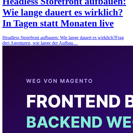
Headless Storefront aufbauen:
Wie lange dauert es wirklich?
In Tagen statt Monaten live
Headless Storefront aufbauen: Wie lange dauert es wirklich?Frag
drei Agenturen, wie lange der Aufbau…