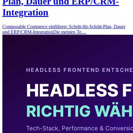
Plan, Dauer und ERP/CRM-
Integration
Composable Commerce einführen: Schritt-für-Schritt-Plan, Dauer
und ERP/CRM-IntegrationDie meisten Te…