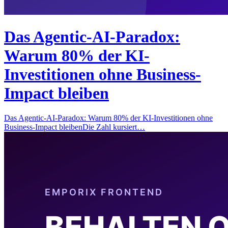
Das Agentic-AI-Paradox:
Warum 80% der KI-
Investitionen ohne Business-
Impact bleiben
Das Agentic-AI-Paradox: Warum 80% der KI-Investitionen ohne
Business-Impact bleibenDie Zahl kursiert…