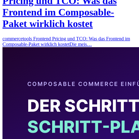
Pricing und TCO: Was das
Frontend im Composable-
Paket wirklich kostet
commercetools Frontend Pricing und TCO: Was das Frontend im
Composable-Paket wirklich kostetDie meis…