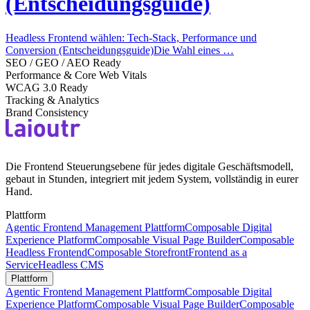
(Entscheidungsguide)
Headless Frontend wählen: Tech-Stack, Performance und
Conversion (Entscheidungsguide)Die Wahl eines …
SEO / GEO / AEO Ready
Performance & Core Web Vitals
WCAG 3.0 Ready
Tracking & Analytics
Brand Consistency
Die Frontend Steuerungsebene für jedes digitale Geschäftsmodell,
gebaut in Stunden, integriert mit jedem System, vollständig in eurer
Hand.
Plattform
Agentic Frontend Management Plattform
Composable Digital
Experience Platform
Composable Visual Page Builder
Composable
Headless Frontend
Composable Storefront
Frontend as a
Service
Headless CMS
Plattform
Agentic Frontend Management Plattform
Composable Digital
Experience Platform
Composable Visual Page Builder
Composable