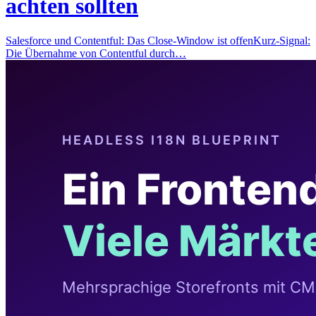
achten sollten
Salesforce und Contentful: Das Close-Window ist offenKurz-Signal:
Die Übernahme von Contentful durch…