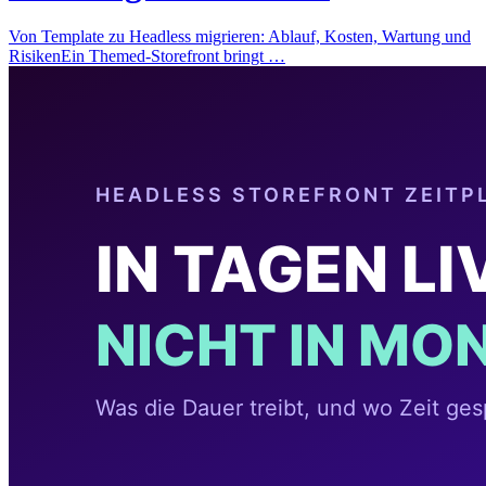
Von Template zu Headless migrieren: Ablauf, Kosten, Wartung und
RisikenEin Themed-Storefront bringt …