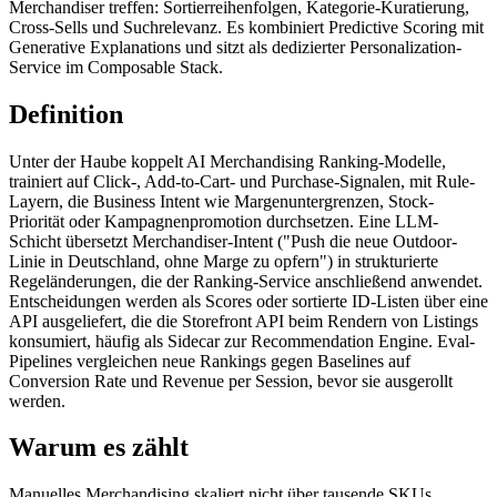
Merchandiser treffen: Sortierreihenfolgen, Kategorie-Kuratierung,
Cross-Sells und Suchrelevanz. Es kombiniert Predictive Scoring mit
Generative Explanations und sitzt als dedizierter Personalization-
Service im Composable Stack.
Definition
Unter der Haube koppelt AI Merchandising Ranking-Modelle,
trainiert auf Click-, Add-to-Cart- und Purchase-Signalen, mit Rule-
Layern, die Business Intent wie Margenuntergrenzen, Stock-
Priorität oder Kampagnenpromotion durchsetzen. Eine LLM-
Schicht übersetzt Merchandiser-Intent ("Push die neue Outdoor-
Linie in Deutschland, ohne Marge zu opfern") in strukturierte
Regeländerungen, die der Ranking-Service anschließend anwendet.
Entscheidungen werden als Scores oder sortierte ID-Listen über eine
API ausgeliefert, die die Storefront API beim Rendern von Listings
konsumiert, häufig als Sidecar zur Recommendation Engine. Eval-
Pipelines vergleichen neue Rankings gegen Baselines auf
Conversion Rate und Revenue per Session, bevor sie ausgerollt
werden.
Warum es zählt
Manuelles Merchandising skaliert nicht über tausende SKUs,