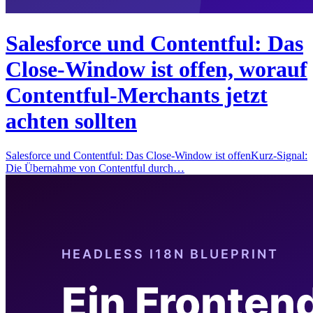
Salesforce und Contentful: Das
Close-Window ist offen, worauf
Contentful-Merchants jetzt
achten sollten
Salesforce und Contentful: Das Close-Window ist offenKurz-Signal:
Die Übernahme von Contentful durch…