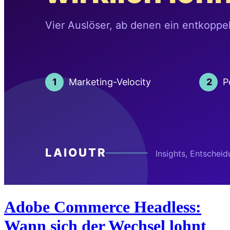
Adobe Commerce Headless:
Wann sich der Wechsel lohnt