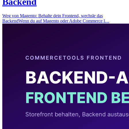
Backend
Weg von Magento: Behalte dein Frontend, wechsle das
BackendWenn du auf Magento oder Adobe Commerce l…