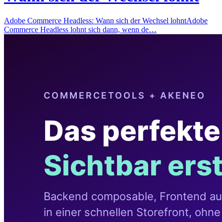
Adobe Commerce Headless: Wann sich der Wechsel lohntAdobe
Commerce Headless lohnt sich dann, wenn de…