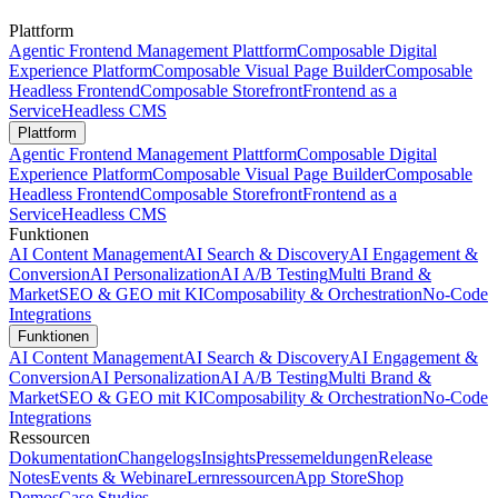
Plattform
Agentic Frontend Management Plattform
Composable Digital
Experience Platform
Composable Visual Page Builder
Composable
Headless Frontend
Composable Storefront
Frontend as a
Service
Headless CMS
Plattform
Agentic Frontend Management Plattform
Composable Digital
Experience Platform
Composable Visual Page Builder
Composable
Headless Frontend
Composable Storefront
Frontend as a
Service
Headless CMS
Funktionen
AI Content Management
AI Search & Discovery
AI Engagement &
Conversion
AI Personalization
AI A/B Testing
Multi Brand &
Market
SEO & GEO mit KI
Composability & Orchestration
No-Code
Integrations
Funktionen
AI Content Management
AI Search & Discovery
AI Engagement &
Conversion
AI Personalization
AI A/B Testing
Multi Brand &
Market
SEO & GEO mit KI
Composability & Orchestration
No-Code
Integrations
Ressourcen
Dokumentation
Changelogs
Insights
Pressemeldungen
Release
Notes
Events & Webinare
Lernressourcen
App Store
Shop
Demos
Case Studies