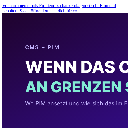
Von commercetools Frontend zu backend-agnostisch: Frontend
behalten, Stack öffnenDu hast dich für co…