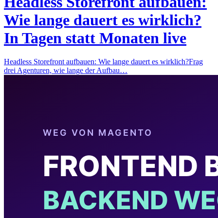
Headless Storefront aufbauen:
Wie lange dauert es wirklich?
In Tagen statt Monaten live
Headless Storefront aufbauen: Wie lange dauert es wirklich?Frag
drei Agenturen, wie lange der Aufbau…