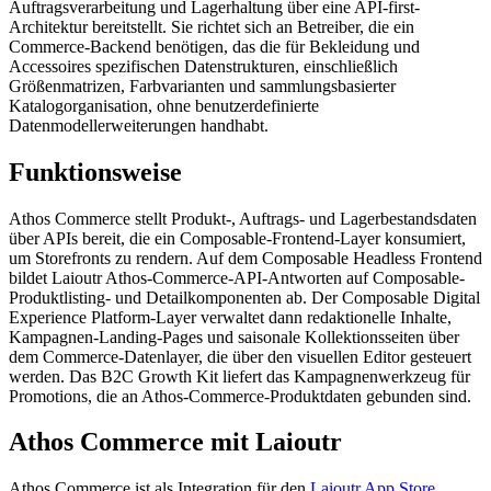
Auftragsverarbeitung und Lagerhaltung über eine API-first-
Architektur bereitstellt. Sie richtet sich an Betreiber, die ein
Commerce-Backend benötigen, das die für Bekleidung und
Accessoires spezifischen Datenstrukturen, einschließlich
Größenmatrizen, Farbvarianten und sammlungsbasierter
Katalogorganisation, ohne benutzerdefinierte
Datenmodellerweiterungen handhabt.
Funktionsweise
Athos Commerce stellt Produkt-, Auftrags- und Lagerbestandsdaten
über APIs bereit, die ein Composable-Frontend-Layer konsumiert,
um Storefronts zu rendern. Auf dem Composable Headless Frontend
bildet Laioutr Athos-Commerce-API-Antworten auf Composable-
Produktlisting- und Detailkomponenten ab. Der Composable Digital
Experience Platform-Layer verwaltet dann redaktionelle Inhalte,
Kampagnen-Landing-Pages und saisonale Kollektionsseiten über
dem Commerce-Datenlayer, die über den visuellen Editor gesteuert
werden. Das B2C Growth Kit liefert das Kampagnenwerkzeug für
Promotions, die an Athos-Commerce-Produktdaten gebunden sind.
Athos Commerce mit Laioutr
Athos Commerce ist als Integration für den
Laioutr App Store