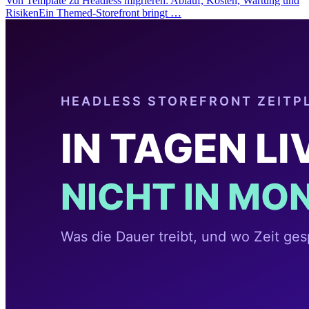
Von Template zu Headless migrieren: Ablauf, Kosten, Wartung und
RisikenEin Themed-Storefront bringt …