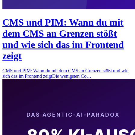
CMS und PIM: Wann du mit
dem CMS an Grenzen stößt
und wie sich das im Frontend
zeigt
CMS und PIM: Wann du mit dem CMS an Grenzen stößt und wie
sich das im Frontend zeigtDie wenigsten Co…