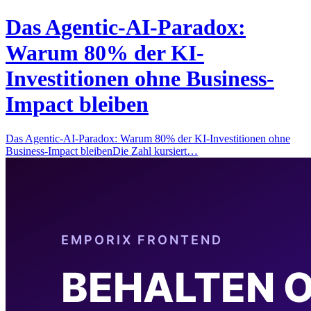
Das Agentic-AI-Paradox:
Warum 80% der KI-
Investitionen ohne Business-
Impact bleiben
Das Agentic-AI-Paradox: Warum 80% der KI-Investitionen ohne
Business-Impact bleibenDie Zahl kursiert…