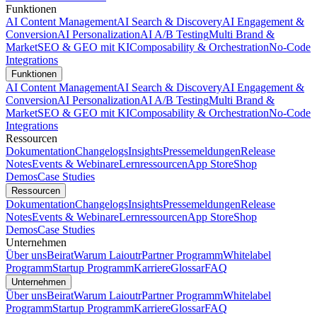
Funktionen
AI Content Management
AI Search & Discovery
AI Engagement &
Conversion
AI Personalization
AI A/B Testing
Multi Brand &
Market
SEO & GEO mit KI
Composability & Orchestration
No-Code
Integrations
Funktionen
AI Content Management
AI Search & Discovery
AI Engagement &
Conversion
AI Personalization
AI A/B Testing
Multi Brand &
Market
SEO & GEO mit KI
Composability & Orchestration
No-Code
Integrations
Ressourcen
Dokumentation
Changelogs
Insights
Pressemeldungen
Release
Notes
Events & Webinare
Lernressourcen
App Store
Shop
Demos
Case Studies
Ressourcen
Dokumentation
Changelogs
Insights
Pressemeldungen
Release
Notes
Events & Webinare
Lernressourcen
App Store
Shop
Demos
Case Studies
Unternehmen
Über uns
Beirat
Warum Laioutr
Partner Programm
Whitelabel
Programm
Startup Programm
Karriere
Glossar
FAQ
Unternehmen
Über uns
Beirat
Warum Laioutr
Partner Programm
Whitelabel
Programm
Startup Programm
Karriere
Glossar
FAQ