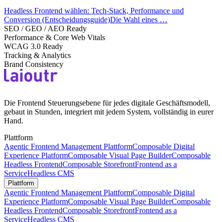
Headless Frontend wählen: Tech-Stack, Performance und
Conversion (Entscheidungsguide)Die Wahl eines …
SEO / GEO / AEO Ready
Performance & Core Web Vitals
WCAG 3.0 Ready
Tracking & Analytics
Brand Consistency
Die Frontend Steuerungsebene für jedes digitale Geschäftsmodell,
gebaut in Stunden, integriert mit jedem System, vollständig in eurer
Hand.
Plattform
Agentic Frontend Management Plattform
Composable Digital
Experience Platform
Composable Visual Page Builder
Composable
Headless Frontend
Composable Storefront
Frontend as a
Service
Headless CMS
Plattform
Agentic Frontend Management Plattform
Composable Digital
Experience Platform
Composable Visual Page Builder
Composable
Headless Frontend
Composable Storefront
Frontend as a
Service
Headless CMS