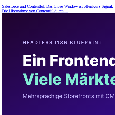
Salesforce und Contentful: Das Close-Window ist offenKurz-Signal:
Die Übernahme von Contentful durch…