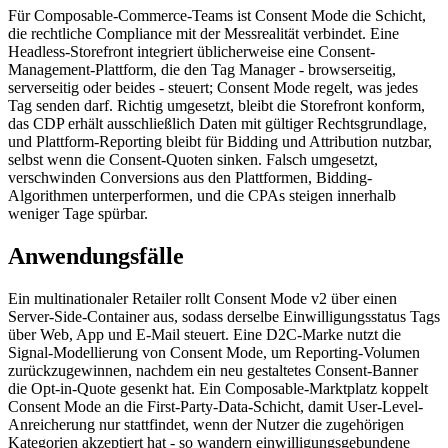
Für Composable-Commerce-Teams ist Consent Mode die Schicht,
die rechtliche Compliance mit der Messrealität verbindet. Eine
Headless-Storefront integriert üblicherweise eine Consent-
Management-Plattform, die den Tag Manager - browserseitig,
serverseitig oder beides - steuert; Consent Mode regelt, was jedes
Tag senden darf. Richtig umgesetzt, bleibt die Storefront konform,
das CDP erhält ausschließlich Daten mit gültiger Rechtsgrundlage,
und Plattform-Reporting bleibt für Bidding und Attribution nutzbar,
selbst wenn die Consent-Quoten sinken. Falsch umgesetzt,
verschwinden Conversions aus den Plattformen, Bidding-
Algorithmen unterperformen, und die CPAs steigen innerhalb
weniger Tage spürbar.
Anwendungsfälle
Ein multinationaler Retailer rollt Consent Mode v2 über einen
Server-Side-Container aus, sodass derselbe Einwilligungsstatus Tags
über Web, App und E-Mail steuert. Eine D2C-Marke nutzt die
Signal-Modellierung von Consent Mode, um Reporting-Volumen
zurückzugewinnen, nachdem ein neu gestaltetes Consent-Banner
die Opt-in-Quote gesenkt hat. Ein Composable-Marktplatz koppelt
Consent Mode an die First-Party-Data-Schicht, damit User-Level-
Anreicherung nur stattfindet, wenn der Nutzer die zugehörigen
Kategorien akzeptiert hat - so wandern einwilligungsgebundene