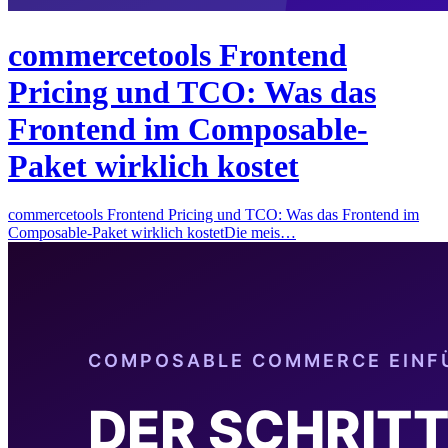
commercetools Frontend
Pricing und TCO: Was das
Frontend im Composable-
Paket wirklich kostet
commercetools Frontend Pricing und TCO: Was das Frontend im
Composable-Paket wirklich kostetDie meis…