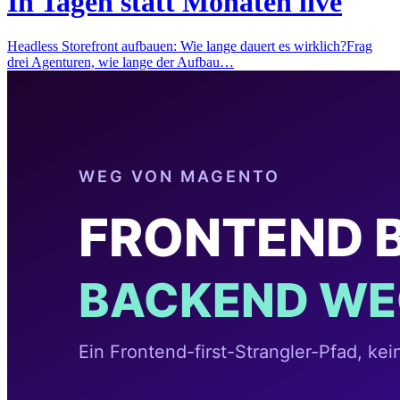
In Tagen statt Monaten live
Headless Storefront aufbauen: Wie lange dauert es wirklich?Frag
drei Agenturen, wie lange der Aufbau…