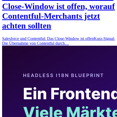
Close-Window ist offen, worauf
Contentful-Merchants jetzt
achten sollten
Salesforce und Contentful: Das Close-Window ist offenKurz-Signal:
Die Übernahme von Contentful durch…