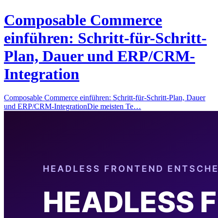
Composable Commerce
einführen: Schritt-für-Schritt-
Plan, Dauer und ERP/CRM-
Integration
Composable Commerce einführen: Schritt-für-Schritt-Plan, Dauer
und ERP/CRM-IntegrationDie meisten Te…