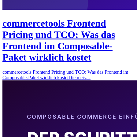
commercetools Frontend
Pricing und TCO: Was das
Frontend im Composable-
Paket wirklich kostet
commercetools Frontend Pricing und TCO: Was das Frontend im
Composable-Paket wirklich kostetDie meis…