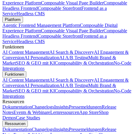
Experience Platform
Composable Visual Page Builder
Composable
Headless Frontend
Composable Storefront
Frontend as a
Service
Headless CMS
Plattform
Agentic Frontend Management Plattform
Composable Digital
Experience Platform
Composable Visual Page Builder
Composable
Headless Frontend
Composable Storefront
Frontend as a
Service
Headless CMS
Funktionen
AI Content Management
AI Search & Discovery
AI Engagement &
Conversion
AI Personalization
AI A/B Testing
Multi Brand &
Market
SEO & GEO mit KI
Composability & Orchestration
No-Code
Integrations
Funktionen
AI Content Management
AI Search & Discovery
AI Engagement &
Conversion
AI Personalization
AI A/B Testing
Multi Brand &
Market
SEO & GEO mit KI
Composability & Orchestration
No-Code
Integrations
Ressourcen
Dokumentation
Changelogs
Insights
Pressemeldungen
Release
Notes
Events & Webinare
Lernressourcen
App Store
Shop
Demos
Case Studies
Ressourcen
Dokumentation
Changelogs
Insights
Pressemeldungen
Release