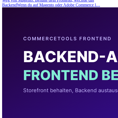
Weg von Magento: Behalte dein Frontend, wechsle das
BackendWenn du auf Magento oder Adobe Commerce l…