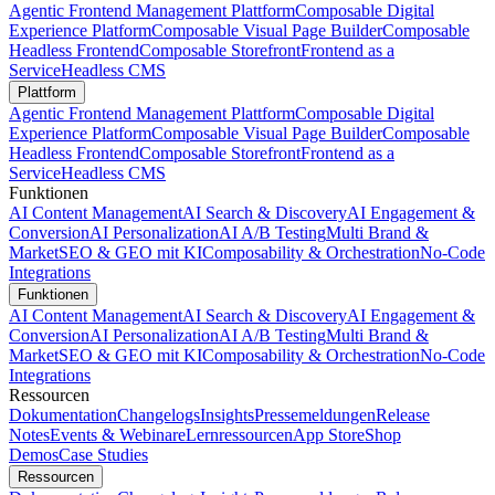
Agentic Frontend Management Plattform
Composable Digital
Experience Platform
Composable Visual Page Builder
Composable
Headless Frontend
Composable Storefront
Frontend as a
Service
Headless CMS
Plattform
Agentic Frontend Management Plattform
Composable Digital
Experience Platform
Composable Visual Page Builder
Composable
Headless Frontend
Composable Storefront
Frontend as a
Service
Headless CMS
Funktionen
AI Content Management
AI Search & Discovery
AI Engagement &
Conversion
AI Personalization
AI A/B Testing
Multi Brand &
Market
SEO & GEO mit KI
Composability & Orchestration
No-Code
Integrations
Funktionen
AI Content Management
AI Search & Discovery
AI Engagement &
Conversion
AI Personalization
AI A/B Testing
Multi Brand &
Market
SEO & GEO mit KI
Composability & Orchestration
No-Code
Integrations
Ressourcen
Dokumentation
Changelogs
Insights
Pressemeldungen
Release
Notes
Events & Webinare
Lernressourcen
App Store
Shop
Demos
Case Studies
Ressourcen