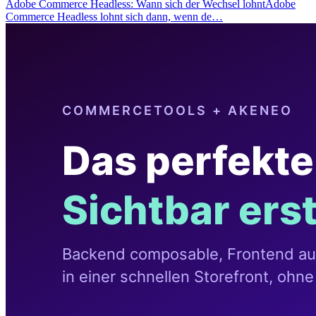
Adobe Commerce Headless: Wann sich der Wechsel lohntAdobe
Commerce Headless lohnt sich dann, wenn de…