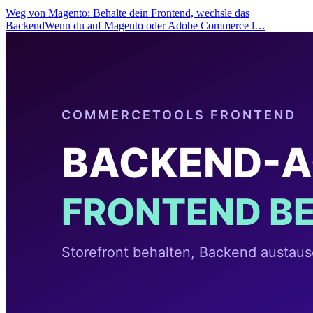
Weg von Magento: Behalte dein Frontend, wechsle das
BackendWenn du auf Magento oder Adobe Commerce l…