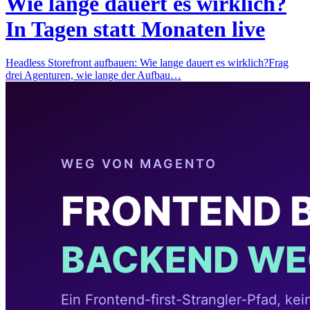
Wie lange dauert es wirklich?
In Tagen statt Monaten live
Headless Storefront aufbauen: Wie lange dauert es wirklich?Frag
drei Agenturen, wie lange der Aufbau…