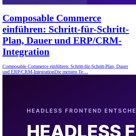
Composable Commerce
einführen: Schritt-für-Schritt-
Plan, Dauer und ERP/CRM-
Integration
Composable Commerce einführen: Schritt-für-Schritt-Plan, Dauer
und ERP/CRM-IntegrationDie meisten Te…