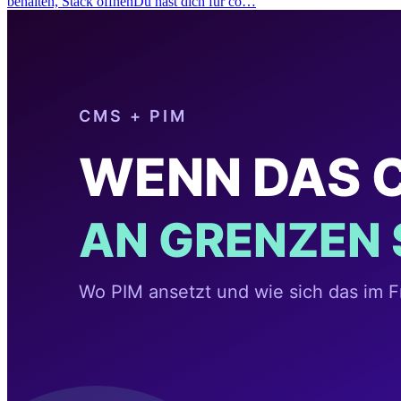
behalten, Stack öffnenDu hast dich für co…