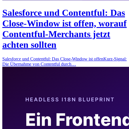
Salesforce und Contentful: Das
Close-Window ist offen, worauf
Contentful-Merchants jetzt
achten sollten
Salesforce und Contentful: Das Close-Window ist offenKurz-Signal:
Die Übernahme von Contentful durch…