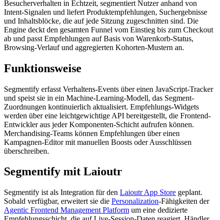
Besucherverhalten in Echtzeit, segmentiert Nutzer anhand von
Intent-Signalen und liefert Produktempfehlungen, Suchergebnisse
und Inhaltsblöcke, die auf jede Sitzung zugeschnitten sind. Die
Engine deckt den gesamten Funnel vom Einstieg bis zum Checkout
ab und passt Empfehlungen auf Basis von Warenkorb-Status,
Browsing-Verlauf und aggregierten Kohorten-Mustern an.
Funktionsweise
Segmentify erfasst Verhaltens-Events über einen JavaScript-Tracker
und speist sie in ein Machine-Learning-Modell, das Segment-
Zuordnungen kontinuierlich aktualisiert. Empfehlungs-Widgets
werden über eine leichtgewichtige API bereitgestellt, die Frontend-
Entwickler aus jeder Komponenten-Schicht aufrufen können.
Merchandising-Teams können Empfehlungen über einen
Kampagnen-Editor mit manuellen Boosts oder Ausschlüssen
überschreiben.
Segmentify mit Laioutr
Segmentify ist als Integration für den
Laioutr App Store
geplant.
Sobald verfügbar, erweitert sie die
Personalization
-Fähigkeiten der
Agentic Frontend Management Platform
um eine dedizierte
Empfehlungsschicht, die auf Live-Session-Daten reagiert. Händler,