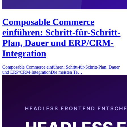
Composable Commerce
einführen: Schritt-für-Schritt-
Plan, Dauer und ERP/CRM-
Integration
Composable Commerce einführen: Schritt-für-Schritt-Plan, Dauer
und ERP/CRM-IntegrationDie meisten Te…