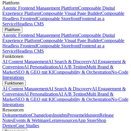
Plattform
Agentic Frontend Management Plattform
Composable Digital
Experience Platform
Composable Visual Page Builder
Composable
Headless Frontend
Composable Storefront
Frontend as a
Service
Headless CMS
Plattform
Agentic Frontend Management Plattform
Composable Digital
Experience Platform
Composable Visual Page Builder
Composable
Headless Frontend
Composable Storefront
Frontend as a
Service
Headless CMS
Funktionen
AI Content Management
AI Search & Discovery
AI Engagement &
Conversion
AI Personalization
AI A/B Testing
Multi Brand &
Market
SEO & GEO mit KI
Composability & Orchestration
No-Code
Integrations
Funktionen
AI Content Management
AI Search & Discovery
AI Engagement &
Conversion
AI Personalization
AI A/B Testing
Multi Brand &
Market
SEO & GEO mit KI
Composability & Orchestration
No-Code
Integrations
Ressourcen
Dokumentation
Changelogs
Insights
Pressemeldungen
Release
Notes
Events & Webinare
Lernressourcen
App Store
Shop
Demos
Case Studies