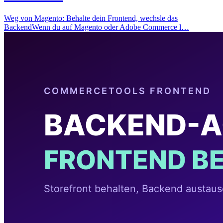
Weg von Magento: Behalte dein Frontend, wechsle das
BackendWenn du auf Magento oder Adobe Commerce l…