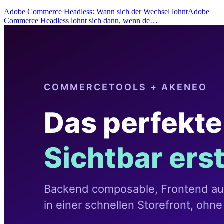
Adobe Commerce Headless: Wann sich der Wechsel lohntAdobe
Commerce Headless lohnt sich dann, wenn de…