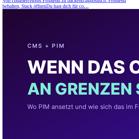
Von commercetools Frontend zu backend-agnostisch: Frontend
behalten, Stack öffnenDu hast dich für co…