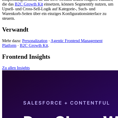
die das
B2C Growth Kit
einsetzen, können Segmentify nutzen, um
Upsell- und Cross-Sell-Logik auf Kategorie-, Such- und
Warenkorb-Seiten über ein einziges Konfigurationsinterface zu
steuern.
Verwandt
Mehr dazu:
Personalization
·
Agentic Frontend Management
Platform
·
B2C Growth Kit
.
Frontend Insights
Zu allen Insights