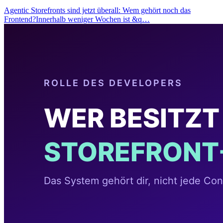
Agentic Storefronts sind jetzt überall: Wem gehört noch das
Frontend?Innerhalb weniger Wochen ist &q…