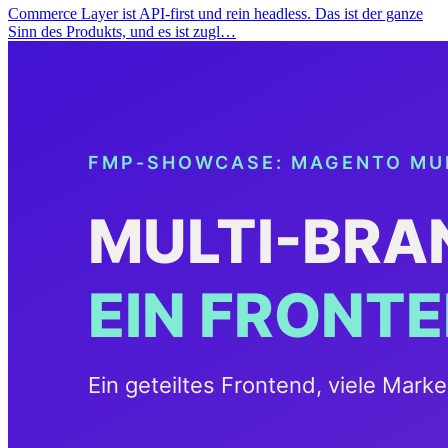
Commerce Layer ist API-first und rein headless. Das ist der ganze
Sinn des Produkts, und es ist zugl…