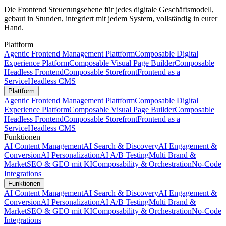
Die Frontend Steuerungsebene für jedes digitale Geschäftsmodell,
gebaut in Stunden, integriert mit jedem System, vollständig in eurer
Hand.
Plattform
Agentic Frontend Management Plattform
Composable Digital
Experience Platform
Composable Visual Page Builder
Composable
Headless Frontend
Composable Storefront
Frontend as a
Service
Headless CMS
Plattform
Agentic Frontend Management Plattform
Composable Digital
Experience Platform
Composable Visual Page Builder
Composable
Headless Frontend
Composable Storefront
Frontend as a
Service
Headless CMS
Funktionen
AI Content Management
AI Search & Discovery
AI Engagement &
Conversion
AI Personalization
AI A/B Testing
Multi Brand &
Market
SEO & GEO mit KI
Composability & Orchestration
No-Code
Integrations
Funktionen
AI Content Management
AI Search & Discovery
AI Engagement &
Conversion
AI Personalization
AI A/B Testing
Multi Brand &
Market
SEO & GEO mit KI
Composability & Orchestration
No-Code
Integrations