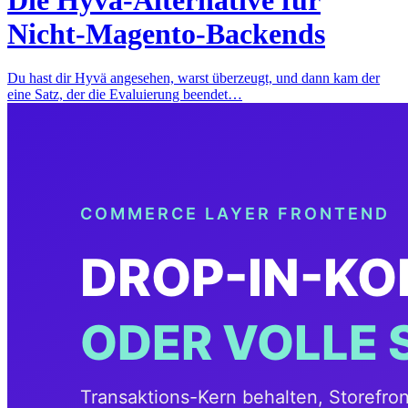
Die Hyvä-Alternative für
Nicht-Magento-Backends
Du hast dir Hyvä angesehen, warst überzeugt, und dann kam der
eine Satz, der die Evaluierung beendet…