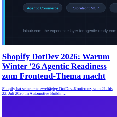
Shopify DotDev 2026: Warum
Winter '26 Agentic Readiness
zum Frontend-Thema macht
Shopify hat seine erste zweitägige DotDev-Konferenz, vom 21. bis
22. Juli 2026 im Automotive Buildin…