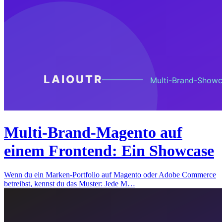
Multi-Brand-Magento auf
einem Frontend: Ein Showcase
Wenn du ein Marken-Portfolio auf Magento oder Adobe Commerce
betreibst, kennst du das Muster: Jede M…