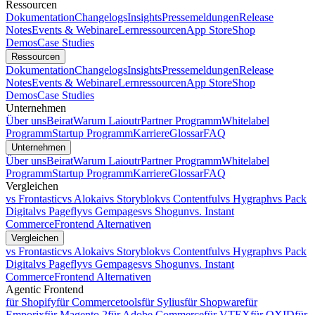
Ressourcen
Dokumentation
Changelogs
Insights
Pressemeldungen
Release
Notes
Events & Webinare
Lernressourcen
App Store
Shop
Demos
Case Studies
Ressourcen
Dokumentation
Changelogs
Insights
Pressemeldungen
Release
Notes
Events & Webinare
Lernressourcen
App Store
Shop
Demos
Case Studies
Unternehmen
Über uns
Beirat
Warum Laioutr
Partner Programm
Whitelabel
Programm
Startup Programm
Karriere
Glossar
FAQ
Unternehmen
Über uns
Beirat
Warum Laioutr
Partner Programm
Whitelabel
Programm
Startup Programm
Karriere
Glossar
FAQ
Vergleichen
vs Frontastic
vs Alokai
vs Storyblok
vs Contentful
vs Hygraph
vs Pack
Digital
vs Pagefly
vs Gempages
vs Shogun
vs. Instant
Commerce
Frontend Alternativen
Vergleichen
vs Frontastic
vs Alokai
vs Storyblok
vs Contentful
vs Hygraph
vs Pack
Digital
vs Pagefly
vs Gempages
vs Shogun
vs. Instant
Commerce
Frontend Alternativen
Agentic Frontend
für Shopify
für Commercetools
für Sylius
für Shopware
für
Emporix
für Magento 2
für Adobe Commerce
für VTEX
für OXID
für