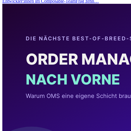
Entwickler:innen im Composable-TeamFrag zehn…