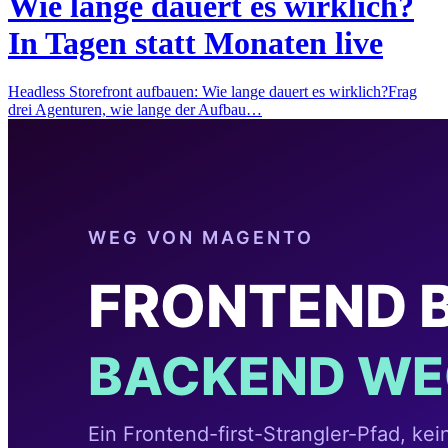
Wie lange dauert es wirklich?
In Tagen statt Monaten live
Headless Storefront aufbauen: Wie lange dauert es wirklich?Frag
drei Agenturen, wie lange der Aufbau…