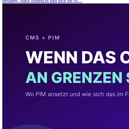
behalten, Stack öffnenDu hast dich für co…