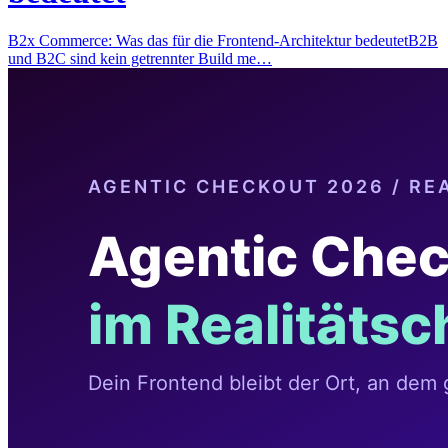
B2x Commerce: Was das für die Frontend-Architektur bedeutetB2B
und B2C sind kein getrennter Build me…