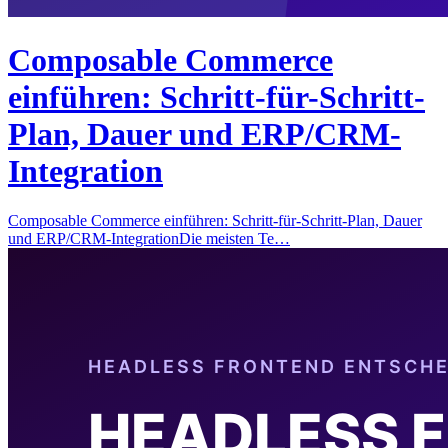
Composable Commerce
einführen: Schritt-für-Schritt-
Plan, Dauer und ERP/CRM-
Integration
Composable Commerce einführen: Schritt-für-Schritt-Plan, Dauer
und ERP/CRM-IntegrationDie meisten Te…