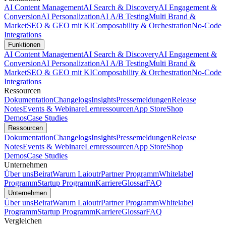
AI Content Management
AI Search & Discovery
AI Engagement &
Conversion
AI Personalization
AI A/B Testing
Multi Brand &
Market
SEO & GEO mit KI
Composability & Orchestration
No-Code
Integrations
Funktionen
AI Content Management
AI Search & Discovery
AI Engagement &
Conversion
AI Personalization
AI A/B Testing
Multi Brand &
Market
SEO & GEO mit KI
Composability & Orchestration
No-Code
Integrations
Ressourcen
Dokumentation
Changelogs
Insights
Pressemeldungen
Release
Notes
Events & Webinare
Lernressourcen
App Store
Shop
Demos
Case Studies
Ressourcen
Dokumentation
Changelogs
Insights
Pressemeldungen
Release
Notes
Events & Webinare
Lernressourcen
App Store
Shop
Demos
Case Studies
Unternehmen
Über uns
Beirat
Warum Laioutr
Partner Programm
Whitelabel
Programm
Startup Programm
Karriere
Glossar
FAQ
Unternehmen
Über uns
Beirat
Warum Laioutr
Partner Programm
Whitelabel
Programm
Startup Programm
Karriere
Glossar
FAQ
Vergleichen