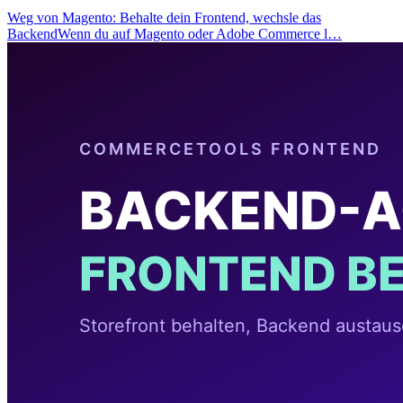
Weg von Magento: Behalte dein Frontend, wechsle das
BackendWenn du auf Magento oder Adobe Commerce l…