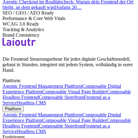
Agentic Checkout im Realitätscheck: Warum dein Frontend der Ort
bleibt, an dem gekauft wirdAnfang 20…
SEO / GEO / AEO Ready
Performance & Core Web Vitals
WCAG 3.0 Ready
Tracking & Analytics
Brand Consistency
Die Frontend Steuerungsebene für jedes digitale Geschäftsmodell,
gebaut in Stunden, integriert mit jedem System, vollständig in eurer
Hand.
Plattform
Agentic Frontend Management Plattform
Composable Digital
Experience Platform
Composable Visual Page Builder
Composable
Headless Frontend
Composable Storefront
Frontend as a
Service
Headless CMS
Plattform
Agentic Frontend Management Plattform
Composable Digital
Experience Platform
Composable Visual Page Builder
Composable
Headless Frontend
Composable Storefront
Frontend as a
Service
Headless CMS
Funktionen