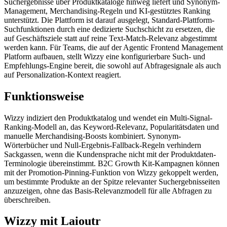
Suchergebnisse über Produktkataloge hinweg liefert und Synonym-
Management, Merchandising-Regeln und KI-gestütztes Ranking
unterstützt. Die Plattform ist darauf ausgelegt, Standard-Plattform-
Suchfunktionen durch eine dedizierte Suchschicht zu ersetzen, die
auf Geschäftsziele statt auf reine Text-Match-Relevanz abgestimmt
werden kann. Für Teams, die auf der Agentic Frontend Management
Platform aufbauen, stellt Wizzy eine konfigurierbare Such- und
Empfehlungs-Engine bereit, die sowohl auf Abfragesignale als auch
auf Personalization-Kontext reagiert.
Funktionsweise
Wizzy indiziert den Produktkatalog und wendet ein Multi-Signal-
Ranking-Modell an, das Keyword-Relevanz, Popularitätsdaten und
manuelle Merchandising-Boosts kombiniert. Synonym-
Wörterbücher und Null-Ergebnis-Fallback-Regeln verhindern
Sackgassen, wenn die Kundensprache nicht mit der Produktdaten-
Terminologie übereinstimmt. B2C Growth Kit-Kampagnen können
mit der Promotion-Pinning-Funktion von Wizzy gekoppelt werden,
um bestimmte Produkte an der Spitze relevanter Suchergebnisseiten
anzuzeigen, ohne das Basis-Relevanzmodell für alle Abfragen zu
überschreiben.
Wizzy mit Laioutr