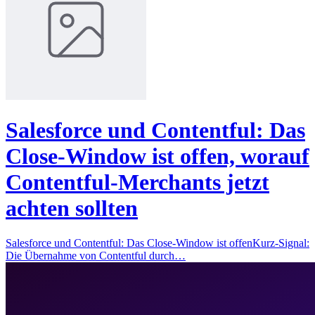
Salesforce und Contentful: Das
Close-Window ist offen, worauf
Contentful-Merchants jetzt
achten sollten
Salesforce und Contentful: Das Close-Window ist offenKurz-Signal:
Die Übernahme von Contentful durch…