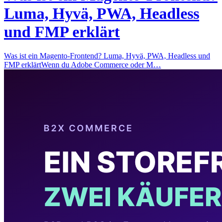
Luma, Hyvä, PWA, Headless
und FMP erklärt
Was ist ein Magento-Frontend? Luma, Hyvä, PWA, Headless und
FMP erklärtWenn du Adobe Commerce oder M…