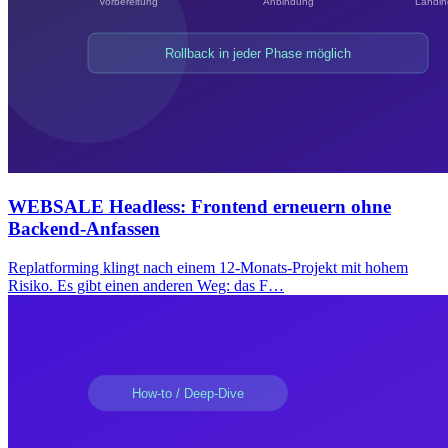
WEBSALE Headless: Frontend erneuern ohne
Backend-Anfassen
Replatforming klingt nach einem 12-Monats-Projekt mit hohem
Risiko. Es gibt einen anderen Weg: das F…