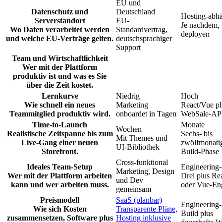
EU und
Datenschutz und
Deutschland
Hosting-abh
Serverstandort
EU-
Je nachdem,
Wo Daten verarbeitet werden
Standardvertrag,
deployen
und welche EU-Verträge gelten.
deutschsprachiger
Support
Team und Wirtschaftlichkeit
Wer mit der Plattform
produktiv ist und was es Sie
über die Zeit kostet.
Lernkurve
Niedrig
Hoch
Wie schnell ein neues
Marketing
React/Vue pl
Teammitglied produktiv wird.
onboardet in Tagen
WebSale-AP
Time-to-Launch
Monate
Wochen
Realistische Zeitspanne bis zum
Sechs- bis
Mit Themes und
Live-Gang einer neuen
zwölfmonati
UI-Bibliothek
Storefront.
Build-Phase
Cross-funktional
Ideales Team-Setup
Engineering-
Marketing, Design
Wer mit der Plattform arbeiten
Drei plus Re
und Dev
kann und wer arbeiten muss.
oder Vue-En
gemeinsam
Preismodell
SaaS (planbar)
Engineering
Wie sich Kosten
Transparente Pläne,
Build plus
zusammensetzen, Software plus
Hosting inklusive