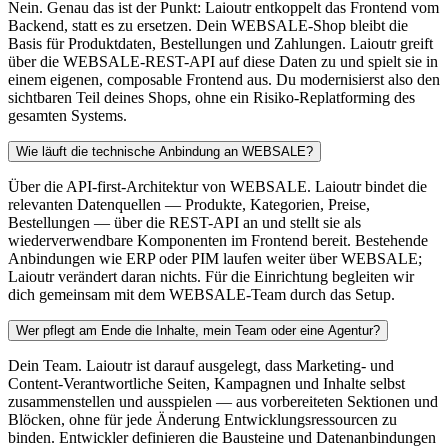
Nein. Genau das ist der Punkt: Laioutr entkoppelt das Frontend vom
Backend, statt es zu ersetzen. Dein WEBSALE-Shop bleibt die
Basis für Produktdaten, Bestellungen und Zahlungen. Laioutr greift
über die WEBSALE-REST-API auf diese Daten zu und spielt sie in
einem eigenen, composable Frontend aus. Du modernisierst also den
sichtbaren Teil deines Shops, ohne ein Risiko-Replatforming des
gesamten Systems.
Wie läuft die technische Anbindung an WEBSALE?
Über die API-first-Architektur von WEBSALE. Laioutr bindet die
relevanten Datenquellen — Produkte, Kategorien, Preise,
Bestellungen — über die REST-API an und stellt sie als
wiederverwendbare Komponenten im Frontend bereit. Bestehende
Anbindungen wie ERP oder PIM laufen weiter über WEBSALE;
Laioutr verändert daran nichts. Für die Einrichtung begleiten wir
dich gemeinsam mit dem WEBSALE-Team durch das Setup.
Wer pflegt am Ende die Inhalte, mein Team oder eine Agentur?
Dein Team. Laioutr ist darauf ausgelegt, dass Marketing- und
Content-Verantwortliche Seiten, Kampagnen und Inhalte selbst
zusammenstellen und ausspielen — aus vorbereiteten Sektionen und
Blöcken, ohne für jede Änderung Entwicklungsressourcen zu
binden. Entwickler definieren die Bausteine und Datenanbindungen