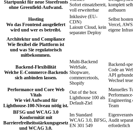
Startpunkt für neue Storefronts
Sofort einsatzbereit,
komplett selb
ohne Greenfield-Aufwand.
voll erweiterbar
aufbauen
Inklusive (EU-
Hosting
Selbst hosten
CDN)
Wo das Frontend ausgeliefert
Vercel, AWS
Laioutr Cloud, kein
wird und wer es betreibt.
eigene Infras
separater Deploy
Architektur und Compliance
Wie flexibel die Plattform ist
und was Sie regulatorisch
mitbekommen.
Multi-Backend
Backend-spez
Backend-Flexibilität
WebSale,
Code an Web
Welche E-Commerce-Backends
Shopware,
API gebunde
sich anbinden lassen.
commercetools,
Wechsel teue
Shopify
Performance und Core Web
Manuelles T
Out of the box
Vitals
Performance
Lighthouse 100 als
Wie viel Aufwand für
Engineering 
Default-Ziel
Lighthouse-100-Niveau nötig ist.
Team
BFSG und WCAG 3.0
Im Standard
Eigenverant
Konformität mit
WCAG 3.0, BFSG,
Audit separa
Barrierefreiheitsstärkungsgesetz
EN 301 549
erforderlich
und WCAG 3.0.