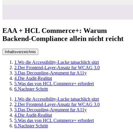
EAA + HCL Commerce+: Warum
Backend-Compliance allein nicht reicht
Inhaltsverzeichnis
1.
Wo die Accessibility-Lucke tatsachlich sitzt
2.
Der Frontend-Layer-Ansatz fur WCAG 3.0
3.
Das Decoupling-Argument fur A11y
4.
Die Audit-Realitat
5.
Was das von HCL Commerce+ erfordert
6.
Nachster Schritt
1.
Wo die Accessibility-Lucke tatsachlich sitzt
2.
Der Frontend-Layer-Ansatz fur WCAG 3.0
3.
Das Decoupling-Argument fur A11y
4.
Die Audit-Realitat
5.
Was das von HCL Commerce+ erfordert
6.
Nachster Schritt