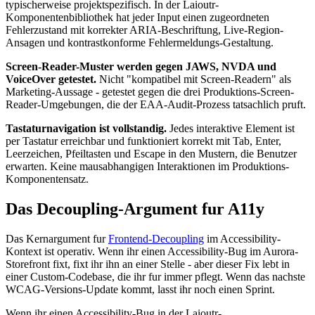
typischerweise projektspezifisch. In der Laioutr-
Komponentenbibliothek hat jeder Input einen zugeordneten
Fehlerzustand mit korrekter ARIA-Beschriftung, Live-Region-
Ansagen und kontrastkonforme Fehlermeldungs-Gestaltung.
Screen-Reader-Muster werden gegen JAWS, NVDA und
VoiceOver getestet.
Nicht "kompatibel mit Screen-Readern" als
Marketing-Aussage - getestet gegen die drei Produktions-Screen-
Reader-Umgebungen, die der EAA-Audit-Prozess tatsachlich pruft.
Tastaturnavigation ist vollstandig.
Jedes interaktive Element ist
per Tastatur erreichbar und funktioniert korrekt mit Tab, Enter,
Leerzeichen, Pfeiltasten und Escape in den Mustern, die Benutzer
erwarten. Keine mausabhangigen Interaktionen im Produktions-
Komponentensatz.
Das Decoupling-Argument fur A11y
Das Kernargument fur
Frontend-Decoupling
im Accessibility-
Kontext ist operativ. Wenn ihr einen Accessibility-Bug im Aurora-
Storefront fixt, fixt ihr ihn an einer Stelle - aber dieser Fix lebt in
einer Custom-Codebase, die ihr fur immer pflegt. Wenn das nachste
WCAG-Versions-Update kommt, lasst ihr noch einen Sprint.
Wenn ihr einen Accessibility-Bug in der Laioutr-