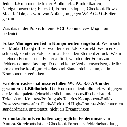
Jede UI-Komponente in der Bibliothek - Produktkarten,
Navigationsmuster, Filter-UI, Formular-Inputs, Checkout-Flows,
Modal-Dialoge - wird von Anfang an gegen WCAG-3.0-Kriterien
gebaut.
Was das in der Praxis fur eine HCL-Commerce+-Migration
bedeutet:
Fokus-Management ist in Komponenten eingebaut.
Wenn sich
ein Modal-Dialog offnet, wandert der Fokus korrekt. Wenn er sich
schliesst, kehrt der Fokus zum auslosenden Element zuruck. Wenn
in einem Formular ein Fehler auftritt, wandert der Fokus zur
Fehlerzusammenfassung. Das sind keine Verhaltensweisen, die ihr
projektweise konfiguriert - das sind Standardeinstellungen im
Komponentenverhalten.
Farbkontrastverhaltinsse erfullen WCAG-3.0-AA in der
gesamten UI-Bibliothek.
Die Komponentenbibliothek wird gegen
die Markenpalette (einschliesslich kundenspezifischer Brand-
Tokens) mit Kontrast-Prufung als Teil des Komponent-Build-
Prozesses entworfen. Dark-Mode und High-Contrast-Mode werden
standardmasig unterstutzt, nicht als Erganzungen.
Formular-Inputs enthalten zugangliche Fehlermuster.
In
Aurora-Storefronts ist die Checkout-Formular-Fehlerbehandlung