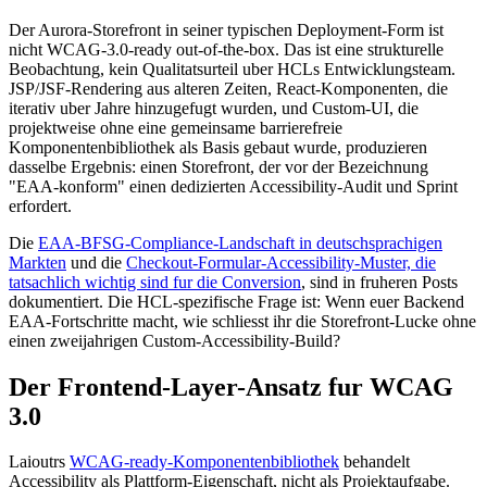
Der Aurora-Storefront in seiner typischen Deployment-Form ist
nicht WCAG-3.0-ready out-of-the-box. Das ist eine strukturelle
Beobachtung, kein Qualitatsurteil uber HCLs Entwicklungsteam.
JSP/JSF-Rendering aus alteren Zeiten, React-Komponenten, die
iterativ uber Jahre hinzugefugt wurden, und Custom-UI, die
projektweise ohne eine gemeinsame barrierefreie
Komponentenbibliothek als Basis gebaut wurde, produzieren
dasselbe Ergebnis: einen Storefront, der vor der Bezeichnung
"EAA-konform" einen dedizierten Accessibility-Audit und Sprint
erfordert.
Die
EAA-BFSG-Compliance-Landschaft in deutschsprachigen
Markten
und die
Checkout-Formular-Accessibility-Muster, die
tatsachlich wichtig sind fur die Conversion
, sind in fruheren Posts
dokumentiert. Die HCL-spezifische Frage ist: Wenn euer Backend
EAA-Fortschritte macht, wie schliesst ihr die Storefront-Lucke ohne
einen zweijahrigen Custom-Accessibility-Build?
Der Frontend-Layer-Ansatz fur WCAG
3.0
Laioutrs
WCAG-ready-Komponentenbibliothek
behandelt
Accessibility als Plattform-Eigenschaft, nicht als Projektaufgabe.