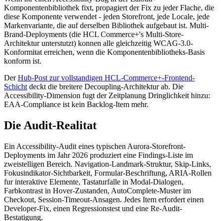
Komponentenbibliothek fixt, propagiert der Fix zu jeder Flache, die
diese Komponente verwendet - jeden Storefront, jede Locale, jede
Markenvariante, die auf derselben Bibliothek aufgebaut ist. Multi-
Brand-Deployments (die HCL Commerce+'s Multi-Store-
Architektur unterstutzt) konnen alle gleichzeitig WCAG-3.0-
Konformitat erreichen, wenn die Komponentenbibliotheks-Basis
konform ist.
Der
Hub-Post zur vollstandigen HCL-Commerce+-Frontend-
Schicht
deckt die breitere Decoupling-Architektur ab. Die
Accessibility-Dimension fugt der Zeitplanung Dringlichkeit hinzu:
EAA-Compliance ist kein Backlog-Item mehr.
Die Audit-Realitat
Ein Accessibility-Audit eines typischen Aurora-Storefront-
Deployments im Jahr 2026 produziert eine Findings-Liste im
zweistelligen Bereich. Navigation-Landmark-Struktur, Skip-Links,
Fokusindikator-Sichtbarkeit, Formular-Beschriftung, ARIA-Rollen
fur interaktive Elemente, Tastaturfalle in Modal-Dialogen,
Farbkontrast in Hover-Zustanden, AutoComplete-Muster im
Checkout, Session-Timeout-Ansagen. Jedes Item erfordert einen
Developer-Fix, einen Regressionstest und eine Re-Audit-
Bestatigung.