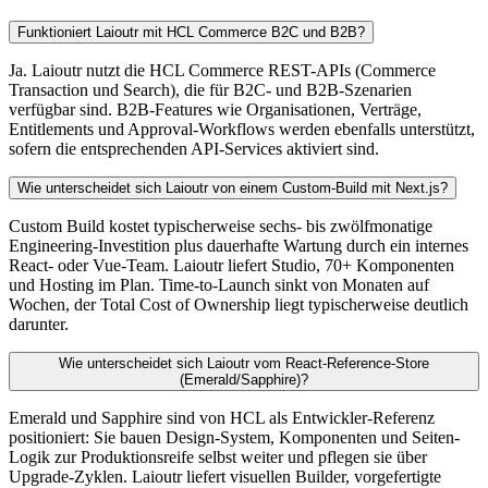
Funktioniert Laioutr mit HCL Commerce B2C und B2B?
Ja. Laioutr nutzt die HCL Commerce REST-APIs (Commerce
Transaction und Search), die für B2C- und B2B-Szenarien
verfügbar sind. B2B-Features wie Organisationen, Verträge,
Entitlements und Approval-Workflows werden ebenfalls unterstützt,
sofern die entsprechenden API-Services aktiviert sind.
Wie unterscheidet sich Laioutr von einem Custom-Build mit Next.js?
Custom Build kostet typischerweise sechs- bis zwölfmonatige
Engineering-Investition plus dauerhafte Wartung durch ein internes
React- oder Vue-Team. Laioutr liefert Studio, 70+ Komponenten
und Hosting im Plan. Time-to-Launch sinkt von Monaten auf
Wochen, der Total Cost of Ownership liegt typischerweise deutlich
darunter.
Wie unterscheidet sich Laioutr vom React-Reference-Store
(Emerald/Sapphire)?
Emerald und Sapphire sind von HCL als Entwickler-Referenz
positioniert: Sie bauen Design-System, Komponenten und Seiten-
Logik zur Produktionsreife selbst weiter und pflegen sie über
Upgrade-Zyklen. Laioutr liefert visuellen Builder, vorgefertigte