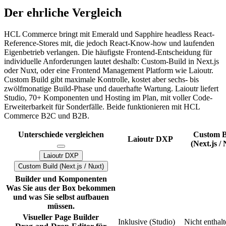
Der ehrliche Vergleich
HCL Commerce bringt mit Emerald und Sapphire headless React-
Reference-Stores mit, die jedoch React-Know-how und laufenden
Eigenbetrieb verlangen. Die häufigste Frontend-Entscheidung für
individuelle Anforderungen lautet deshalb: Custom-Build in Next.js
oder Nuxt, oder eine Frontend Management Platform wie Laioutr.
Custom Build gibt maximale Kontrolle, kostet aber sechs- bis
zwölfmonatige Build-Phase und dauerhafte Wartung. Laioutr liefert
Studio, 70+ Komponenten und Hosting im Plan, mit voller Code-
Erweiterbarkeit für Sonderfälle. Beide funktionieren mit HCL
Commerce B2C und B2B.
Unterschiede vergleichen
Custom B
Laioutr DXP
(Next.js /
Laioutr DXP
Custom Build (Next.js / Nuxt)
Preisplanvergleich
Builder und Komponenten
Was Sie aus der Box bekommen
und was Sie selbst aufbauen
müssen.
Visueller Page Builder
Inklusive (Studio)
Nicht enthal