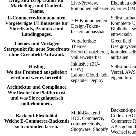
Drag-and-Drop-Editor für
Live-Preview,
Eigenbau od
Marketing- und Content-
komponentenbasiert
externes CM
Teams.
E-Commerce-Komponenten
Selbst aufba
70+ Komponenten
Vorgefertigte UI-Bausteine für
Komplette U
Design-Token-
Storefronts, Produkt- und
Bibliothek se
basiert, anpassbar
Landingpages.
entwickeln
Vorgefertigte
Greenfield
Themes und Vorlagen
Themes
Designsyste
Startpunkt für neue Storefronts
Sofort einsatzbereit,
komplett selb
ohne Greenfield-Aufwand.
voll erweiterbar
aufbauen
Inklusive (EU-
Hosting
Selbst hosten
CDN)
Wo das Frontend ausgeliefert
Vercel, AWS
Laioutr Cloud, kein
wird und wer es betreibt.
eigene Infras
separater Deploy
Architektur und Compliance
Wie flexibel die Plattform ist
und was Sie regulatorisch
mitbekommen.
Backend-spez
Multi-Backend
Backend-Flexibilität
Code an HC
HCL Commerce,
Welche E-Commerce-Backends
Commerce 
commercetools,
sich anbinden lassen.
APIs gebund
Shopware, Shopify
Wechsel teue