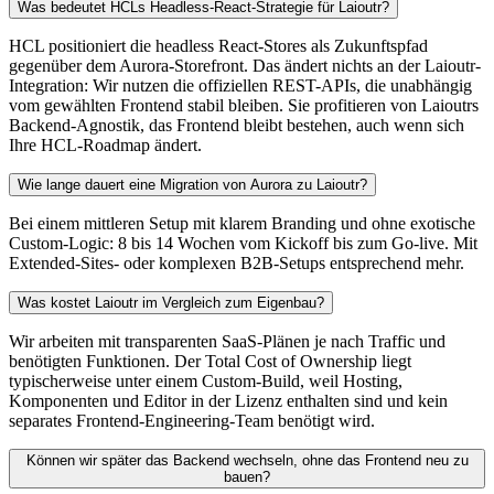
Was bedeutet HCLs Headless-React-Strategie für Laioutr?
HCL positioniert die headless React-Stores als Zukunftspfad
gegenüber dem Aurora-Storefront. Das ändert nichts an der Laioutr-
Integration: Wir nutzen die offiziellen REST-APIs, die unabhängig
vom gewählten Frontend stabil bleiben. Sie profitieren von Laioutrs
Backend-Agnostik, das Frontend bleibt bestehen, auch wenn sich
Ihre HCL-Roadmap ändert.
Wie lange dauert eine Migration von Aurora zu Laioutr?
Bei einem mittleren Setup mit klarem Branding und ohne exotische
Custom-Logic: 8 bis 14 Wochen vom Kickoff bis zum Go-live. Mit
Extended-Sites- oder komplexen B2B-Setups entsprechend mehr.
Was kostet Laioutr im Vergleich zum Eigenbau?
Wir arbeiten mit transparenten SaaS-Plänen je nach Traffic und
benötigten Funktionen. Der Total Cost of Ownership liegt
typischerweise unter einem Custom-Build, weil Hosting,
Komponenten und Editor in der Lizenz enthalten sind und kein
separates Frontend-Engineering-Team benötigt wird.
Können wir später das Backend wechseln, ohne das Frontend neu zu
bauen?