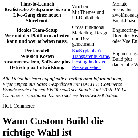
Time-to-Launch
Monate
Wochen
Realistische Zeitspanne bis zum
Sechs- bis
Mit Themes und
Live-Gang einer neuen
zwölfmonati
UI-Bibliothek
Storefront.
Build-Phase
Cross-funktional
Ideales Team-Setup
Engineering-
Marketing, Design
Wer mit der Plattform arbeiten
Drei plus Re
und Dev
kann und wer arbeiten muss.
oder Vue-En
gemeinsam
Preismodell
SaaS (planbar)
Engineering
Wie sich Kosten
Transparente Pläne,
Build plus
zusammensetzen, Software plus
Hosting inklusive
dauerhafte W
Betrieb plus Entwicklung.
Preise ansehen
Alle Daten basieren auf öffentlich verfügbaren Informationen,
Erfahrungen aus Sales-Gesprächen mit DACH-E-Commerce-
Brands sowie eigenen Plattform-Tests. Stand: Juni 2026. HCL-
Commerce-Funktionen können sich weiterentwickelt haben.
HCL Commerce
Wann Custom Build die
richtige Wahl ist