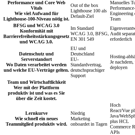
Performance und Core Web
Manuelles T
Out of the box
Vitals
Performance
Lighthouse 100 als
Wie viel Aufwand für
Engineering 
Default-Ziel
Lighthouse-100-Niveau nötig ist.
Team
BFSG und WCAG 3.0
Im Standard
Eigenverant
Konformität mit
WCAG 3.0, BFSG,
Audit separa
Barrierefreiheitsstärkungsgesetz
EN 301 549
erforderlich
und WCAG 3.0.
EU und
Datenschutz und
Deutschland
Hosting-abh
Serverstandort
EU-
Je nachdem,
Wo Daten verarbeitet werden
Standardvertrag,
deployen
und welche EU-Verträge gelten.
deutschsprachiger
Support
Team und Wirtschaftlichkeit
Wer mit der Plattform
produktiv ist und was es Sie
über die Zeit kostet.
Hoch
React/Vue pl
Lernkurve
Niedrig
Java/WebSph
Wie schnell ein neues
Marketing
plus HCL
Teammitglied produktiv wird.
onboardet in Tagen
Commerce 
APIs