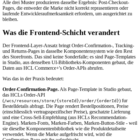
Alle drei Muster produzieren dasselbe Ergebnis: Post-Checkout-
Pages, die entweder die Marke nicht korrekt reprasentieren oder
laufende Entwickleraufmerksamkeit erfordern, um ausgerichtet zu
bleiben.
Was die Frontend-Schicht verandert
Der Frontend-Layer-Ansatz bringt Order-Confirmation-, Tracking-
und Returns-Pages in dasselbe Komponentensystem wie den Rest
des Storefronts. Das sind keine Sonderfalle; es sind Page-Templates
in Studio, aus denselben UI-Bibliotheks-Komponenten gebaut, die
Daten aus HCL Commerce+'s Order-APIs abrufen.
Was das in der Praxis bedeutet:
Order-Confirmation-Page.
Als Page-Template in Studio gebaut,
das HCLs Order-API
(
) fur
/wcs/resources/store/{storeId}/order/{orderId}
Bestelldetails abfragt. Die Page rendert Bestellpositionen, Preise
(einschliesslich vertragsspezifischer Preise), geschatzte Lieferung
und eine Cross-Sell-Empfehlung (aus HCLs Recommendation-
Engine). Marken-Fonts, Marken-Farben, Marken-Button-Stile - weil
sie dieselbe Komponentenbibliothek wie die Produktdetailseite
verwendet. Wenn die Marke aufgefrischt wird, wird die
Confirmation-Page mit ihr aufgefrischt.