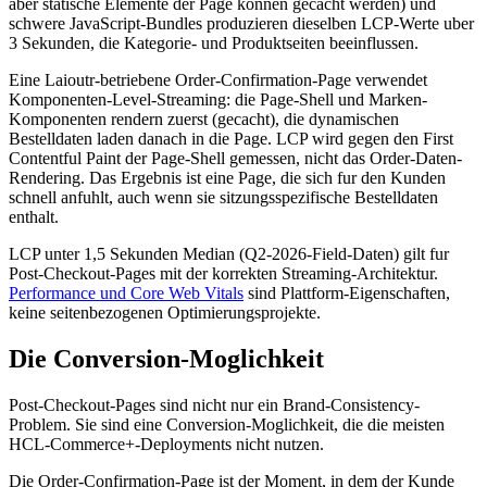
aber statische Elemente der Page konnen gecacht werden) und
schwere JavaScript-Bundles produzieren dieselben LCP-Werte uber
3 Sekunden, die Kategorie- und Produktseiten beeinflussen.
Eine Laioutr-betriebene Order-Confirmation-Page verwendet
Komponenten-Level-Streaming: die Page-Shell und Marken-
Komponenten rendern zuerst (gecacht), die dynamischen
Bestelldaten laden danach in die Page. LCP wird gegen den First
Contentful Paint der Page-Shell gemessen, nicht das Order-Daten-
Rendering. Das Ergebnis ist eine Page, die sich fur den Kunden
schnell anfuhlt, auch wenn sie sitzungsspezifische Bestelldaten
enthalt.
LCP unter 1,5 Sekunden Median (Q2-2026-Field-Daten) gilt fur
Post-Checkout-Pages mit der korrekten Streaming-Architektur.
Performance und Core Web Vitals
sind Plattform-Eigenschaften,
keine seitenbezogenen Optimierungsprojekte.
Die Conversion-Moglichkeit
Post-Checkout-Pages sind nicht nur ein Brand-Consistency-
Problem. Sie sind eine Conversion-Moglichkeit, die die meisten
HCL-Commerce+-Deployments nicht nutzen.
Die Order-Confirmation-Page ist der Moment, in dem der Kunde