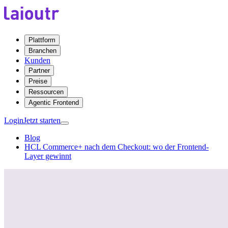
Plattform
Branchen
Kunden
Partner
Preise
Ressourcen
Agentic Frontend
Login
Jetzt starten
Blog
HCL Commerce+ nach dem Checkout: wo der Frontend-
Layer gewinnt