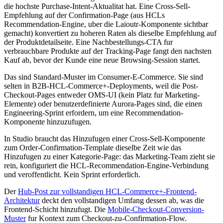
die hochste Purchase-Intent-Aktualitat hat. Eine Cross-Sell-
Empfehlung auf der Confirmation-Page (aus HCLs
Recommendation-Engine, uber die Laioutr-Komponente sichtbar
gemacht) konvertiert zu hoheren Raten als dieselbe Empfehlung auf
der Produktdetailseite. Eine Nachbestellungs-CTA fur
verbrauchbare Produkte auf der Tracking-Page fangt den nachsten
Kauf ab, bevor der Kunde eine neue Browsing-Session startet.
Das sind Standard-Muster im Consumer-E-Commerce. Sie sind
selten in B2B-HCL-Commerce+-Deployments, weil die Post-
Checkout-Pages entweder OMS-UI (kein Platz fur Marketing-
Elemente) oder benutzerdefinierte Aurora-Pages sind, die einen
Engineering-Sprint erfordern, um eine Recommendation-
Komponente hinzuzufugen.
In Studio braucht das Hinzufugen einer Cross-Sell-Komponente
zum Order-Confirmation-Template dieselbe Zeit wie das
Hinzufugen zu einer Kategorie-Page: das Marketing-Team zieht sie
rein, konfiguriert die HCL-Recommendation-Engine-Verbindung
und veroffentlicht. Kein Sprint erforderlich.
Der
Hub-Post zur vollstandigen HCL-Commerce+-Frontend-
Architektur
deckt den vollstandigen Umfang dessen ab, was die
Frontend-Schicht hinzufugt. Die
Mobile-Checkout-Conversion-
Muster
fur Kontext zum Checkout-zu-Confirmation-Flow.