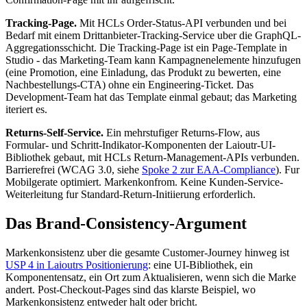
Tracking-Page.
Mit HCLs Order-Status-API verbunden und bei
Bedarf mit einem Drittanbieter-Tracking-Service uber die GraphQL-
Aggregationsschicht. Die Tracking-Page ist ein Page-Template in
Studio - das Marketing-Team kann Kampagnenelemente hinzufugen
(eine Promotion, eine Einladung, das Produkt zu bewerten, eine
Nachbestellungs-CTA) ohne ein Engineering-Ticket. Das
Development-Team hat das Template einmal gebaut; das Marketing
iteriert es.
Returns-Self-Service.
Ein mehrstufiger Returns-Flow, aus
Formular- und Schritt-Indikator-Komponenten der Laioutr-UI-
Bibliothek gebaut, mit HCLs Return-Management-APIs verbunden.
Barrierefrei (WCAG 3.0, siehe
Spoke 2 zur EAA-Compliance
). Fur
Mobilgerate optimiert. Markenkonfrom. Keine Kunden-Service-
Weiterleitung fur Standard-Return-Initiierung erforderlich.
Das Brand-Consistency-Argument
Markenkonsistenz uber die gesamte Customer-Journey hinweg ist
USP 4 in Laioutrs Positionierung
: eine UI-Bibliothek, ein
Komponentensatz, ein Ort zum Aktualisieren, wenn sich die Marke
andert. Post-Checkout-Pages sind das klarste Beispiel, wo
Markenkonsistenz entweder halt oder bricht.