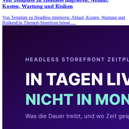
Kosten, Wartung und Risiken
Von Template zu Headless migrieren: Ablauf, Kosten, Wartung und
RisikenEin Themed-Storefront bringt …