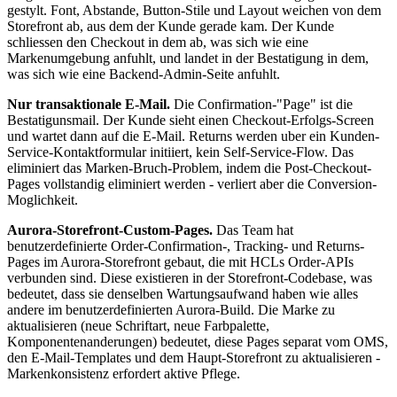
gestylt. Font, Abstande, Button-Stile und Layout weichen von dem
Storefront ab, aus dem der Kunde gerade kam. Der Kunde
schliessen den Checkout in dem ab, was sich wie eine
Markenumgebung anfuhlt, und landet in der Bestatigung in dem,
was sich wie eine Backend-Admin-Seite anfuhlt.
Nur transaktionale E-Mail.
Die Confirmation-"Page" ist die
Bestatigunsmail. Der Kunde sieht einen Checkout-Erfolgs-Screen
und wartet dann auf die E-Mail. Returns werden uber ein Kunden-
Service-Kontaktformular initiiert, kein Self-Service-Flow. Das
eliminiert das Marken-Bruch-Problem, indem die Post-Checkout-
Pages vollstandig eliminiert werden - verliert aber die Conversion-
Moglichkeit.
Aurora-Storefront-Custom-Pages.
Das Team hat
benutzerdefinierte Order-Confirmation-, Tracking- und Returns-
Pages im Aurora-Storefront gebaut, die mit HCLs Order-APIs
verbunden sind. Diese existieren in der Storefront-Codebase, was
bedeutet, dass sie denselben Wartungsaufwand haben wie alles
andere im benutzerdefinierten Aurora-Build. Die Marke zu
aktualisieren (neue Schriftart, neue Farbpalette,
Komponentenanderungen) bedeutet, diese Pages separat vom OMS,
den E-Mail-Templates und dem Haupt-Storefront zu aktualisieren -
Markenkonsistenz erfordert aktive Pflege.