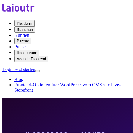
Plattform
Branchen
Kunden
Partner
Preise
Ressourcen
Agentic Frontend
Login
Jetzt starten
Blog
Frontend-Optionen fuer WordPress: vom CMS zur Live-
Storefront