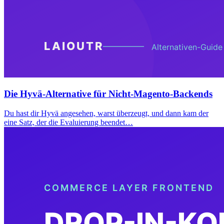
Die Hyvä-Alternative für Nicht-Magento-Backends
Du hast dir Hyvä angesehen, warst überzeugt, und dann kam der
eine Satz, der die Evaluierung beendet…