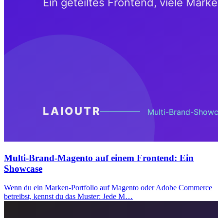
Multi-Brand-Magento auf einem Frontend: Ein
Showcase
Wenn du ein Marken-Portfolio auf Magento oder Adobe Commerce
betreibst, kennst du das Muster: Jede M…