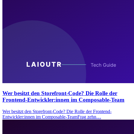
Wer besitzt den Storefront-Code? Die Rolle der
Frontend-Entwickler:innen im Composable-Team
Wer besitzt den Storefront-Code? Die Rolle der Frontend-
Entwickler:innen im Composable-TeamFrag zehn…