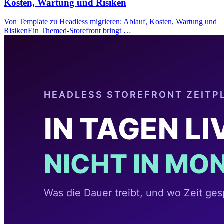
Kosten, Wartung und Risiken
Von Template zu Headless migrieren: Ablauf, Kosten, Wartung und
RisikenEin Themed-Storefront bringt …