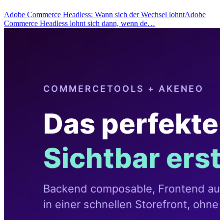
Adobe Commerce Headless: Wann sich der Wechsel lohntAdobe
Commerce Headless lohnt sich dann, wenn de…