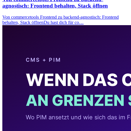
agnostisch: Frontend behalten, Stack öffnen
Von commercetools Frontend zu backend-agnostisch: Frontend
behalten, Stack öffnenDu hast dich für co…