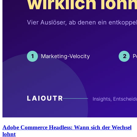
Adobe Commerce Headless: Wann sich der Wechsel
lohnt