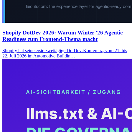
Shopify DotDev 2026: Warum Winter '26 Agentic
Readiness zum Frontend-Thema macht
Shopify hat seine erste zweitägige DotDev-Konferenz, vom 21. bis
22. Juli 2026 im Automotive Buildin…