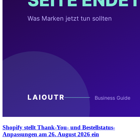
Shopify stellt Thank-You- und Bestellstatus-
Anpassungen am 26. August 2026 ein