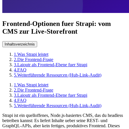
Frontend-Optionen fuer Strapi: vom
CMS zur Live-Storefront
Inhaltsverzeichnis
1.
Was Strapi leistet
2.
Die Frontend-Frage
3.
Laioutr als Frontend-Ebene fuer Strapi
4.
FAQ
5.
Weiterführende Ressourcen (Hub-Link-Audit)
1.
Was Strapi leistet
2.
Die Frontend-Frage
3.
Laioutr als Frontend-Ebene fuer Strapi
4.
FAQ
5.
Weiterführende Ressourcen (Hub-Link-Audit)
Strapi ist ein quelloffenes, Node.js-basiertes CMS, das du headless
betreiben kannst: Es liefert Inhalte ueber seine REST- und
GraphQL-APIs, aber kein fertiges, produktives Frontend. Dieses