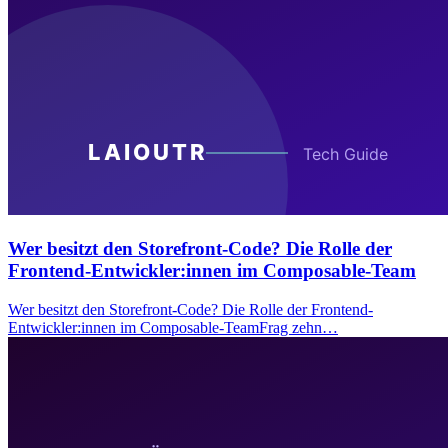
Wer besitzt den Storefront-Code? Die Rolle der
Frontend-Entwickler:innen im Composable-Team
Wer besitzt den Storefront-Code? Die Rolle der Frontend-
Entwickler:innen im Composable-TeamFrag zehn…