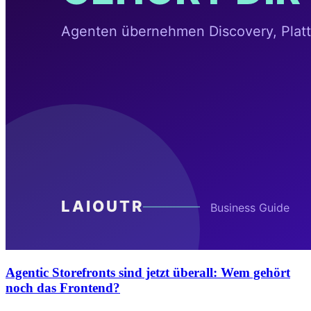
Agentic Storefronts sind jetzt überall: Wem gehört
noch das Frontend?