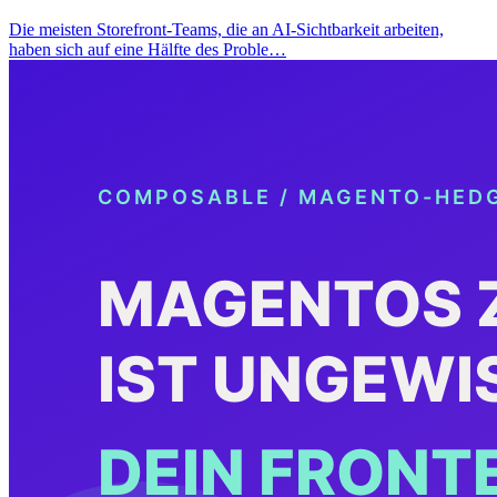
Die meisten Storefront-Teams, die an AI-Sichtbarkeit arbeiten,
haben sich auf eine Hälfte des Proble…