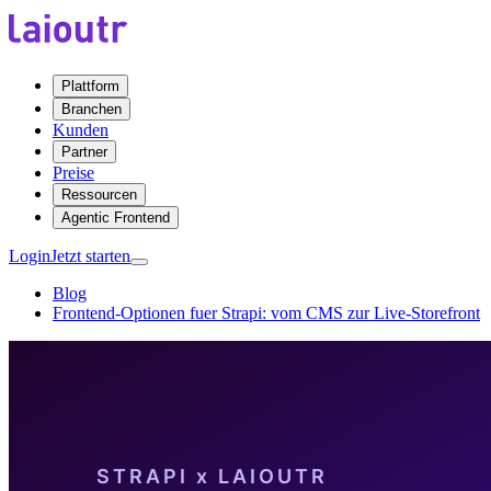
Plattform
Branchen
Kunden
Partner
Preise
Ressourcen
Agentic Frontend
Login
Jetzt starten
Blog
Frontend-Optionen fuer Strapi: vom CMS zur Live-Storefront