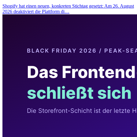
Shopify hat einen neuen, konkreten Stichtag gesetzt: Am 26. August
2026 deaktiviert die Plattform di…