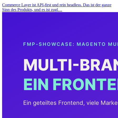
Commerce Layer ist API-first und rein headless. Das ist der ganze
Sinn des Produkts, und es ist zugl…