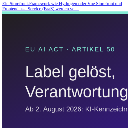
Ein Storefront-Framework wie Hydrogen oder Vue Storefront und
Frontend as a Service (FaaS) werden ve…