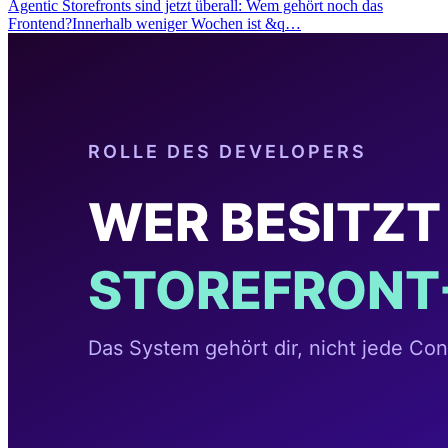
Agentic Storefronts sind jetzt überall: Wem gehört noch das
Frontend?Innerhalb weniger Wochen ist &q…