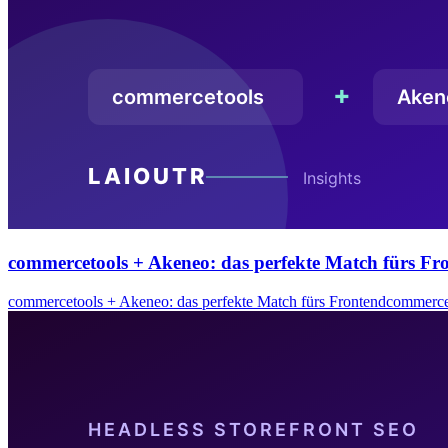
commercetools + Akeneo: das perfekte Match fürs Fr
commercetools + Akeneo: das perfekte Match fürs Frontendcommerce