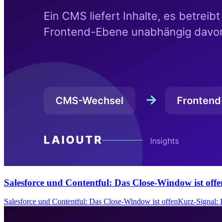
Salesforce und Contentful: Das Close-Window ist offe
Salesforce und Contentful: Das Close-Window ist offenKurz-Signal