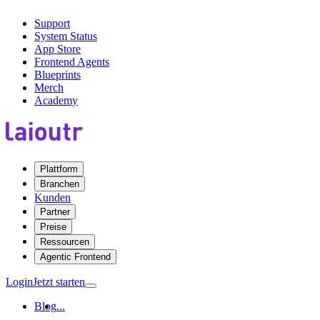
Support
System Status
App Store
Frontend Agents
Blueprints
Merch
Academy
Plattform
Branchen
Kunden
Partner
Preise
Ressourcen
Agentic Frontend
Login
Jetzt starten
Blog
...