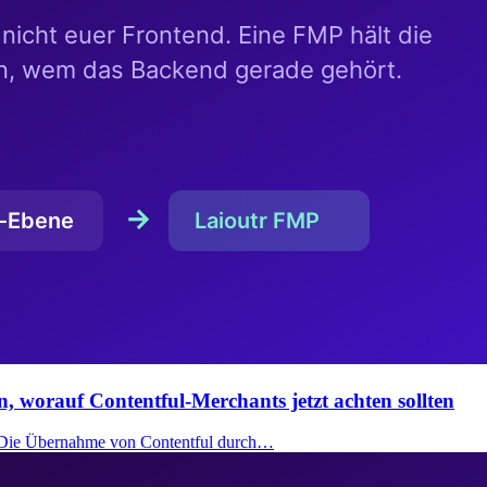
n, worauf Contentful-Merchants jetzt achten sollten
: Die Übernahme von Contentful durch…