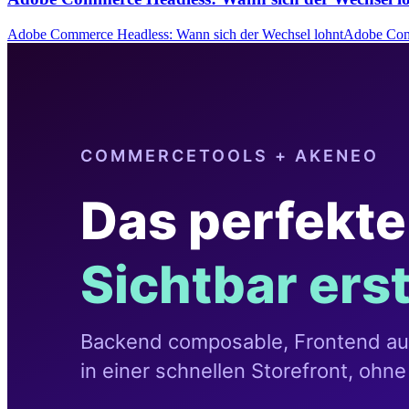
Adobe Commerce Headless: Wann sich der Wechsel lohntAdobe Com