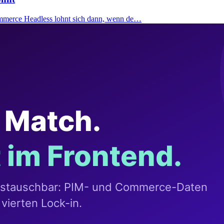
merce Headless lohnt sich dann, wenn de…