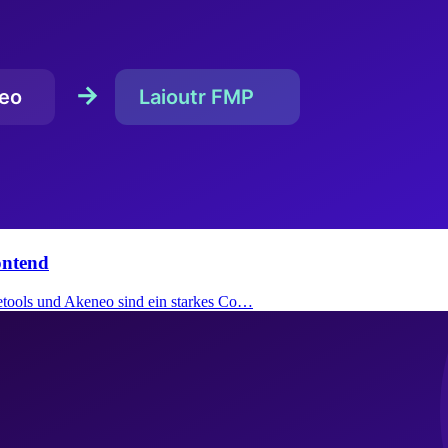
ontend
tools und Akeneo sind ein starkes Co…